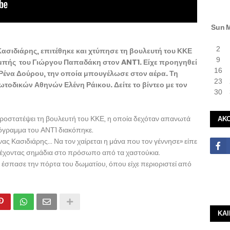
Sun
2
ασιδιάρης, επιτέθηκε και χτύπησε τη βουλευτή του ΚΚΕ
9
ομπής του Γιώργου Παπαδάκη στον ANT1. Είχε προηγηθεί
16
 Ρένα Δούρου, την οποία μπουγέλωσε στον αέρα. Τη
23
ωτοδικών Αθηνών Ελένη Ράικου. Δείτε το βίντεο με τον
30
στατέψει τη βουλευτή του ΚΚΕ, η οποία δεχόταν απανωτά
ΑΚ
ρόγραμμα του ΑΝΤ1 διακόπηκε.
ας Κασιδιάρης... Να τον χαίρεται η μάνα που τον γέννησε» είπε
, έχοντας σημάδια στο πρόσωπο από τα χαστούκια.
σπασε την πόρτα του δωματίου, όπου είχε περιοριστεί από
ΚΑ