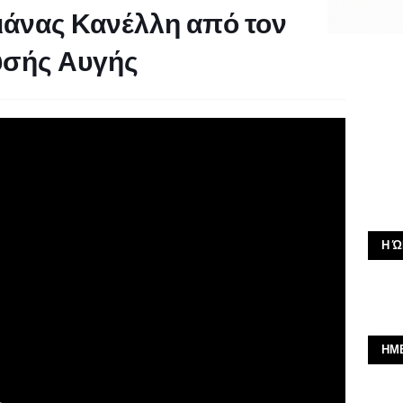
ιάνας Κανέλλη από τον
υσής Αυγής
Η Ώ
ΗΜ