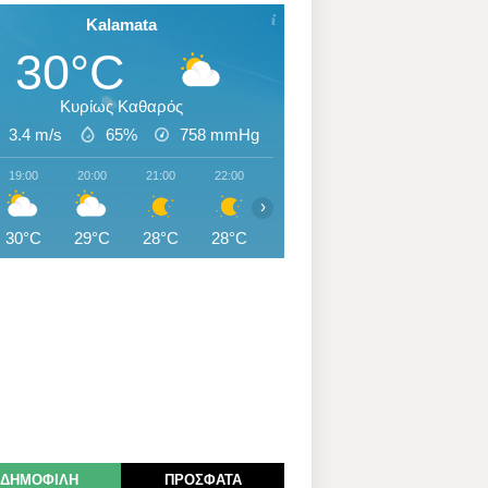
Kalamata
30°C
Κυρίως Καθαρός
3.4 m/s
65%
758
mmHg
19:00
20:00
21:00
22:00
23:00
00:00
01:00
›
30°C
29°C
28°C
28°C
28°C
28°C
28°C
ΔΗΜΟΦΙΛΗ
ΠΡΟΣΦΑΤΑ