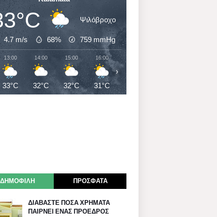
33°C
Ψιλόβροχο
4.7 m/s
68%
759
mmHg
13:00
14:00
15:00
16:00
17:00
18:00
19:00
›
33°C
32°C
32°C
31°C
31°C
31°C
30°C
ΔΗΜΟΦΙΛΗ
ΠΡΟΣΦΑΤΑ
ΔΙΑΒΑΣΤΕ ΠΟΣΑ ΧΡΗΜΑΤΑ
ΠΑΙΡΝΕΙ ΕΝΑΣ ΠΡΟΕΔΡΟΣ