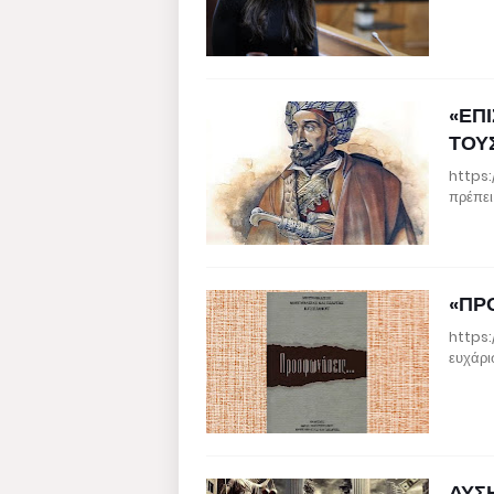
«ΕΠ
ΤΟΥ
https:
πρέπει
«ΠΡΟ
https
ευχάρι
ΔΥΣΗ