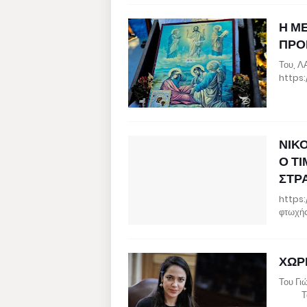
Η Μ
ΠΡΟ
Του, 
https
ΝΙΚ
Ο ΤΙ
ΣΤΡΑ
https
φτωχής
ΧΩΡ
Του Γ
Το δ