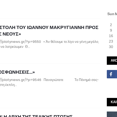
Sun
2
ΙΣΤΟΛΗ ΤΟΥ ΙΩΑΝΝΟΥ ΜΑΚΡΥΓΙΑΝΝΗ ΠΡΟΣ
9
Σ ΝΕΟΥΣ»
16
//platynews.gr/?p=9550 « Άν θέλουμε το λίγο να γένη μεγάλο,
23
 να λατρεύωμεν Θ…
30
ΑΚ
ΣΦΩΝΗΣΕΙΣ...»
://platynews.gr/?p=9546 Παναγιώτατε Το Πόνημά σας-
στη έκπλη…
ΚΑ
: Η ΑΡΧΗ ΤΗΣ ΤΕΛΙΚΗΣ ΠΤΩΣΗΣ