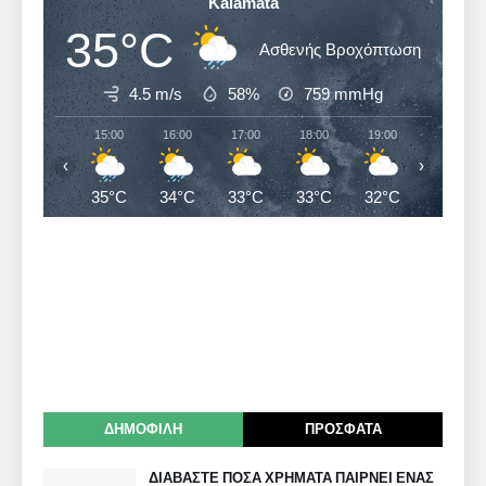
Kalamata
35°C
Ασθενής Βροχόπτωση
4.5 m/s
58%
759
mmHg
15:00
16:00
17:00
18:00
19:00
20:00
‹
›
35°C
34°C
33°C
33°C
32°C
31°C
ΔΗΜΟΦΙΛΗ
ΠΡΟΣΦΑΤΑ
ΔΙΑΒΑΣΤΕ ΠΟΣΑ ΧΡΗΜΑΤΑ ΠΑΙΡΝΕΙ ΕΝΑΣ