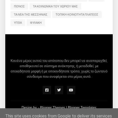
ΠΟΝΟΣ
ΤΑ ΚΟΙΝΩΝΙΚΑ ΤΟΥ ΧΩΡΙΟΥ ΜΑΣ
ΤΑ ΝΕΑ ΤΗΣ ΜΕΣΣΗΝΙΑΣ
ΤΟΠΙΚΗ ΚΟΙΝΟΤΗΤΑ ΠΛΑΤΕΟΣ
ΥΓΕΙΑ
ΦΥΛΑΚΗ
Κανένα μέρος αυτού του ιστότοπου δεν μπορεί να αναπαραχθεί,
αποθηκευτεί σε σύστημα ανάκτησης, ή μεταδοθεί, με
οποιαδήποτε μορφή ή με οποιονδήποτε τρόπο, χωρίς το ζωντανό
σύνδεσμο που αναφέρεται στο μέρος αυτό.
Design by -
Blogger Themes
|
Blogger Templates
This site uses cookies from Google to deliver its services