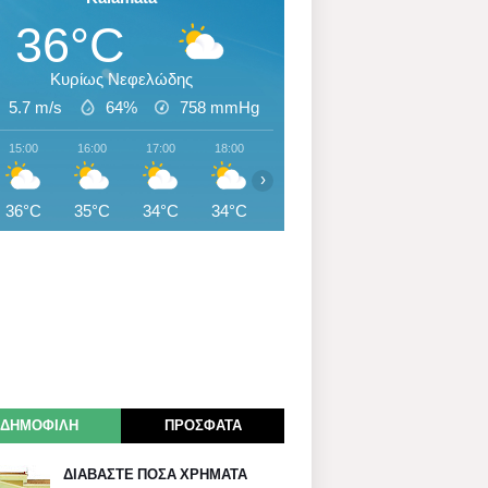
36°C
Κυρίως Νεφελώδης
5.7 m/s
64%
758
mmHg
15:00
16:00
17:00
18:00
19:00
20:00
21:00
›
36°C
35°C
34°C
34°C
33°C
32°C
30°C
ΔΗΜΟΦΙΛΗ
ΠΡΟΣΦΑΤΑ
ΔΙΑΒΑΣΤΕ ΠΟΣΑ ΧΡΗΜΑΤΑ