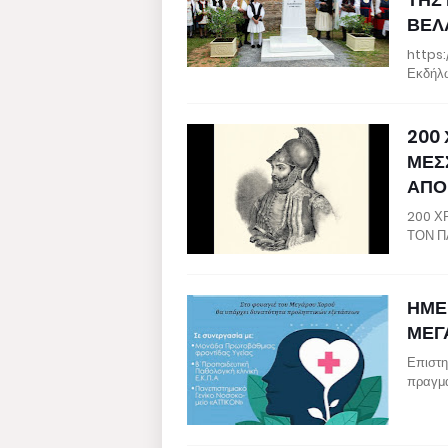
ΒΕΛ
https
Εκδήλω
200
ΜΕΣ
ΑΠΟ
200 Χ
ΤΟΝ Π
ΗΜΕ
ΜΕΓ
Επιστη
πραγμα