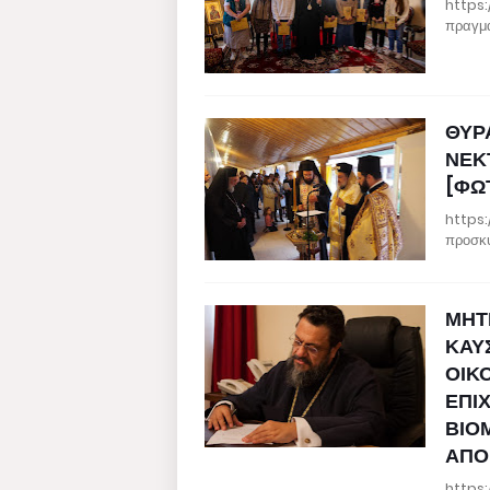
https:
πραγμα
ΘΥΡ
ΝΕΚ
[ΦΩ
https:
προσκυ
ΜΗΤ
ΚΑΥ
ΟΙΚ
ΕΠΙ
ΒΙΟ
ΑΠΟ
https: