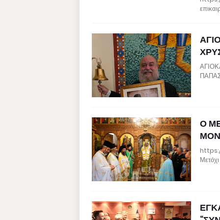
επικαι
ΑΓΙ
ΧΡΥ
ΑΓΙΟΚ
ΠΑΠΑΣ
Ο Μ
ΜΟΝ
https:
Μετόχι
ΕΓΚ
“ΣΥ