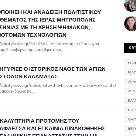
ΟΠΟΙΗΣΗ ΚΑΙ ΑΝΑΔΕΙΞΗ ΠΟΛΙΤΙΣΤΙΚΟΥ
ΘΕΜΑΤΟΣ ΤΗΣ ΙΕΡΑΣ ΜΗΤΡΟΠΟΛΗΣ
ΣΗΝΙΑΣ ΜΕ ΤΗ ΧΡΗΣΗ ΨΗΦΙΑΚΩΝ,
ΝΟΤΟΜΩΝ ΤΕΧΝΟΛΟΓΙΩΝ
://platynews.gr/?p=3662 Με απόφαση του Υπουργού
ΚΑ
ής Διακυβέρνησης εντάχθηκε προς …
PLATI
ΗΓΥΡΙΣΕ Ο ΙΣΤΟΡΙΚΟΣ ΝΑΟΣ ΤΩΝ ΑΓΙΩΝ
PLAT
ΣΤΟΛΩΝ ΚΑΛΑΜΑΤΑΣ
ΑΝΑ
//platynews.gr/celebrate-the-historical-nation-of-saints/
τικές εκδηλώσεις,…
ΔΗΜ
ΕΛΛ
ΗΛΕ
ΚΑΛΥΠΤΗΡΙΑ ΠΡΟΤΟΜΗΣ ΤΟΥ
ΘΑΥ
ΑΦΛΕΣΣΑ ΚΑΙ ΕΓΚΑΙΝΙΑ ΠΙΝΑΚΟΘΗΚΗΣ
ΙΕΡ
 ΕΛΛΗΝΙΚΗΣ ΕΠΑΝΑΣΤΑΣΗΣ ΣΤΗΝ Ι.Μ.