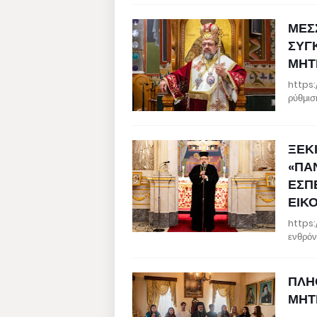
ΜΕΣ
ΣΥΓΚ
ΜΗΤ
https:
ρύθμισ
ΞΕΚ
«ΠΑ
ΕΣΠ
ΕΙΚ
https:
ενθρόν
ΠΛΗ
ΜΗΤ