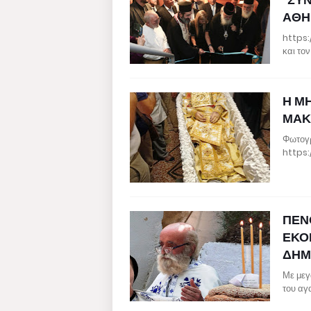
ΑΘΗ
https:
και το
Η Μ
ΜΑΚ
Φωτογρ
https
ΠΕΝ
ΕΚΟ
ΔΗΜ
Με μεγ
του αγ