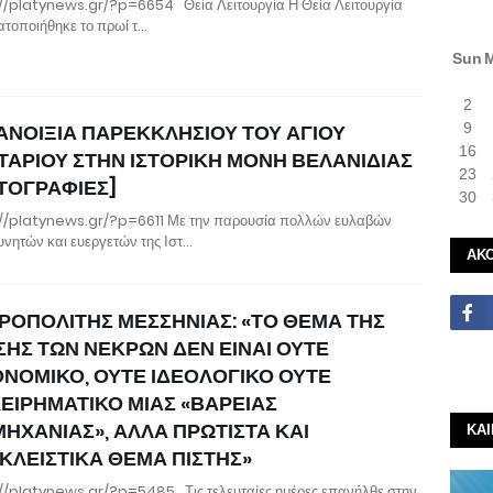
//platynews.gr/?p=6654 Θεία Λειτουργία Η Θεία Λειτουργία
τοποιήθηκε το πρωί τ…
Sun
2
ΑΝΟΙΞΙΑ ΠΑΡΕΚΚΛΗΣΙΟΥ ΤΟΥ ΑΓΙΟΥ
9
16
ΤΑΡΙΟΥ ΣΤΗΝ ΙΣΤΟΡΙΚΗ ΜΟΝΗ ΒΕΛΑΝΙΔΙΑΣ
23
ΤΟΓΡΑΦΙΕΣ]
30
//platynews.gr/?p=6611 Με την παρουσία πολλών ευλαβών
νητών και ευεργετών της Ιστ…
ΑΚ
ΡΟΠΟΛΙΤΗΣ ΜΕΣΣΗΝΙΑΣ: «ΤΟ ΘΕΜΑ ΤΗΣ
ΣΗΣ ΤΩΝ ΝΕΚΡΩΝ ΔΕΝ ΕΙΝΑΙ ΟΥΤΕ
ΟΝΟΜΙΚΟ, ΟΥΤΕ ΙΔΕΟΛΟΓΙΚΟ ΟΥΤΕ
ΧΕΙΡΗΜΑΤΙΚΟ ΜΙΑΣ «ΒΑΡΕΙΑΣ
ΜΗΧΑΝΙΑΣ», ΑΛΛΑ ΠΡΩΤΙΣΤΑ ΚΑΙ
ΚΑ
ΚΛΕΙΣΤΙΚΑ ΘΕΜΑ ΠΙΣΤΗΣ»
//platynews.gr/?p=5485 Τις τελευταίες ημέρες επανήλθε στην