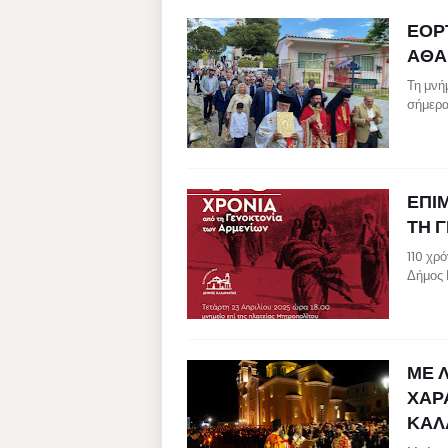
ΕΟΡ
ΑΘΑ
Τη μνή
σήμερα
ΕΠΙ
ΤΗ 
110 χρ
Δήμος 
ΜΕ 
ΧΑΡ
ΚΑΛ