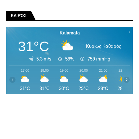
ΚΑΙΡΌΣ
Kalamata
31°C
Κυρίως Καθαρός
5.3 m/s
59%
759
mmHg
17:00
18:00
19:00
20:00
21:00
22:00
‹
›
31°C
31°C
30°C
29°C
28°C
28°C