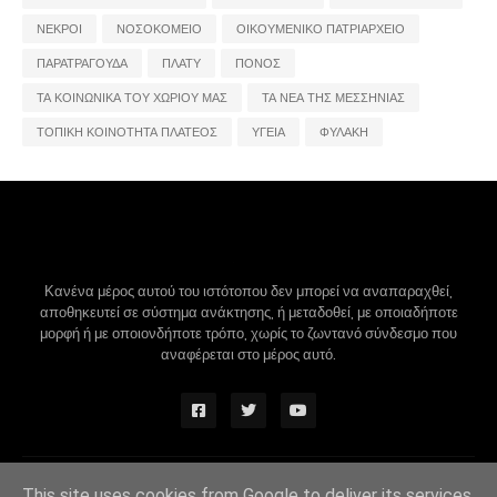
ΝΕΚΡΟΙ
ΝΟΣΟΚΟΜΕΙΟ
ΟΙΚΟΥΜΕΝΙΚΟ ΠΑΤΡΙΑΡΧΕΙΟ
ΠΑΡΑΤΡΑΓΟΥΔΑ
ΠΛΑΤΥ
ΠΟΝΟΣ
ΤΑ ΚΟΙΝΩΝΙΚΑ ΤΟΥ ΧΩΡΙΟΥ ΜΑΣ
ΤΑ ΝΕΑ ΤΗΣ ΜΕΣΣΗΝΙΑΣ
ΤΟΠΙΚΗ ΚΟΙΝΟΤΗΤΑ ΠΛΑΤΕΟΣ
ΥΓΕΙΑ
ΦΥΛΑΚΗ
Κανένα μέρος αυτού του ιστότοπου δεν μπορεί να αναπαραχθεί,
αποθηκευτεί σε σύστημα ανάκτησης, ή μεταδοθεί, με οποιαδήποτε
μορφή ή με οποιονδήποτε τρόπο, χωρίς το ζωντανό σύνδεσμο που
αναφέρεται στο μέρος αυτό.
Design by -
Blogger Themes
|
Blogger Templates
This site uses cookies from Google to deliver its services