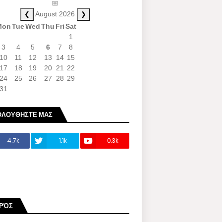
📅
❮
❯
August 2026
Mon
Tue
Wed
Thu
Fri
Sat
1
3
4
5
6
7
8
10
11
12
13
14
15
17
18
19
20
21
22
24
25
26
27
28
29
31
ΟΛΟΥΘΗΣΤΕ ΜΑΣ
4.7k
1.1k
0.3k
ΙΡΌΣ