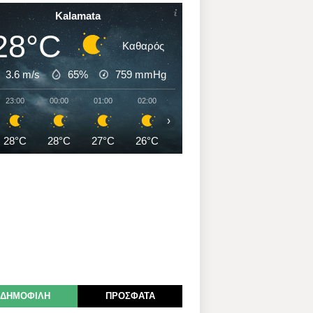
Kalamata
28°C
Καθαρός
3.6 m/s
65%
759
mmHg
23:00
00:00
01:00
02:00
03:00
04:00
05:00
›
28°C
28°C
27°C
26°C
26°C
26°C
26°C
ΔΗΜΟΦΙΛΗ
ΠΡΟΣΦΑΤΑ