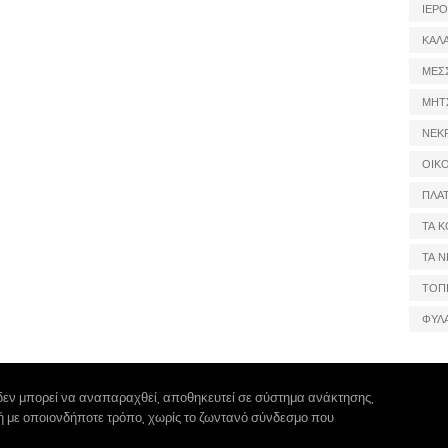
ΙΕΡ
ΚΑΛ
ΜΕΣ
ΜΗΤ
ΝΕΚ
ΟΙΚ
ΠΛΑ
ΤΑ Κ
ΤΑ Ν
ΤΟΠ
ΦΥΛ
δεν μπορεί να αναπαραχθεί, αποθηκευτεί σε σύστημα ανάκτησης,
 ή με οποιονδήποτε τρόπο, χωρίς το ζωντανό σύνδεσμο που