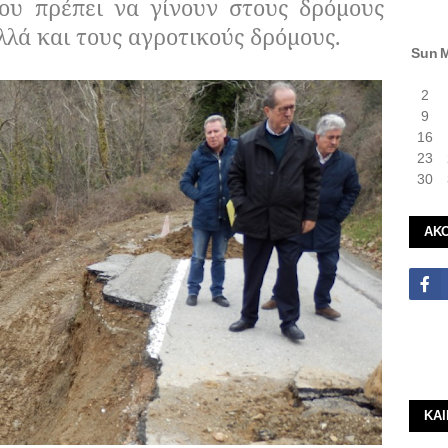
ου πρέπει να γίνουν στους δρόμους
λλά και τους αγροτικούς δρόμους.
Sun
2
9
16
23
30
ΑΚ
ΚΑ