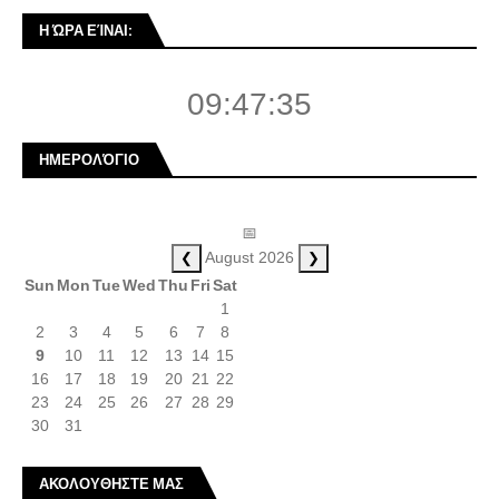
Η ΏΡΑ ΕΊΝΑΙ:
09:47:36
ΗΜΕΡΟΛΌΓΙΟ
📅
❮
❯
August 2026
Sun
Mon
Tue
Wed
Thu
Fri
Sat
1
2
3
4
5
6
7
8
9
10
11
12
13
14
15
16
17
18
19
20
21
22
23
24
25
26
27
28
29
30
31
ΑΚΟΛΟΥΘΗΣΤΕ ΜΑΣ