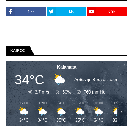
4.7k
1.1k
0.3k
ΚΑΙΡΌΣ
Kalamata
34°C
Ασθενής Βροχόπτωση
3.7 m/s
50%
760
mmHg
12:00
13:00
14:00
15:00
16:00
17:00
‹
›
34°C
34°C
35°C
35°C
34°C
33°C