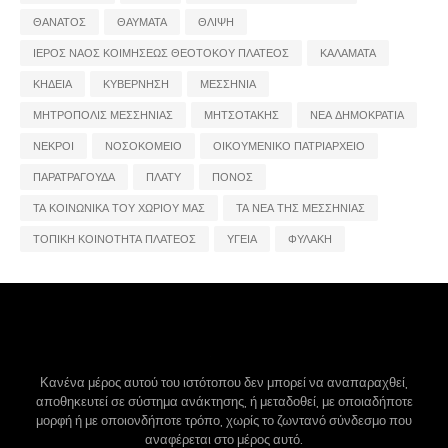
ΘΑΝΑΤΟΣ
ΘΑΥΜΑΤΑ
ΘΛΙΨΗ
ΙΕΡΟΣ ΝΑΟΣ ΚΟΙΜΗΣΕΩΣ ΘΕΟΤΟΚΟΥ ΠΛΑΤΕΟΣ
ΚΑΛΑΜΑΤΑ
ΚΗΔΕΙΑ
ΚΥΒΕΡΝΗΣΗ
ΜΕΣΣΗΝΙΑ
ΜΗΤΡΟΠΟΛΙΣ ΜΕΣΣΗΝΙΑΣ
ΜΗΤΣΟΤΑΚΗΣ
ΝΕΑ ΔΗΜΟΚΡΑΤΙΑ
ΝΕΚΡΟΙ
ΝΟΣΟΚΟΜΕΙΟ
ΟΙΚΟΥΜΕΝΙΚΟ ΠΑΤΡΙΑΡΧΕΙΟ
ΠΑΡΑΤΡΑΓΟΥΔΑ
ΠΛΑΤΥ
ΠΟΝΟΣ
ΤΑ ΚΟΙΝΩΝΙΚΑ ΤΟΥ ΧΩΡΙΟΥ ΜΑΣ
ΤΑ ΝΕΑ ΤΗΣ ΜΕΣΣΗΝΙΑΣ
ΤΟΠΙΚΗ ΚΟΙΝΟΤΗΤΑ ΠΛΑΤΕΟΣ
ΥΓΕΙΑ
ΦΥΛΑΚΗ
Κανένα μέρος αυτού του ιστότοπου δεν μπορεί να αναπαραχθεί,
αποθηκευτεί σε σύστημα ανάκτησης, ή μεταδοθεί, με οποιαδήποτε
μορφή ή με οποιονδήποτε τρόπο, χωρίς το ζωντανό σύνδεσμο που
αναφέρεται στο μέρος αυτό.