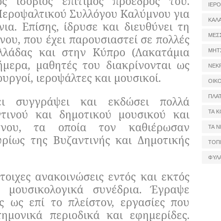
ς ισόβιος επίτιμος πρόεδρός του.
ΙΕΡ
Ιεροψαλτικού Συλλόγου Καλύμνου για
ΚΑΛ
ια. Επίσης, ίδρυσε και διευθύνει τη
ΜΕΣ
ου, που έχει παρουσιαστεί σε πολλές
Ελλάδας και στην Κύπρο (Λακατάμια
ΜΗΤ
ήμερα, μαθητές του διακρίνονται ως
ΝΕΚ
ουργοί, ιεροψάλτες και μουσικοί.
ΟΙΚ
ΠΛΑ
ι συγγράψει και εκδώσει πολλά
ντινού και δημοτικού μουσικού και
ΤΑ Κ
μένου, τα οποία τον καθιέρωσαν
ΤΑ Ν
ρίως της Βυζαντινής και Δημοτικής
ΤΟΠ
ΦΥΛ
τοιχες ανακοινώσεις εντός και εκτός
 μουσικολογικά συνέδρια. Έγραψε
ς ως επί το πλείστον, εργασίες που
ημονικά περιοδικά και εφημερίδες.