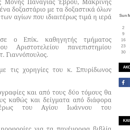
άς Μονής Παναγίας Έβρου, Μακρίνης
 ένα δοξαστάριο με τα δοξαστικά όλων
των αγίων που ιδιαιτέρως τιμά η ιερά
Sun
2
9
ισε ο Επίκ. καθηγητής τμήματος
16
υ Αριστοτελείου πανεπιστημίου
23
30
τ. Γιαννόπουλος.
ΑΚ
με τις χορηγίες του κ. Σπυρίδωνος
γραφίες και από τους δύο τόμους θα
ους καθώς και δείγματα από διάφορα
ιτέρως του Αγίου Ιωάννου του
ΚΑ
ληροφορίες για τα πανέμορφα βιβλία