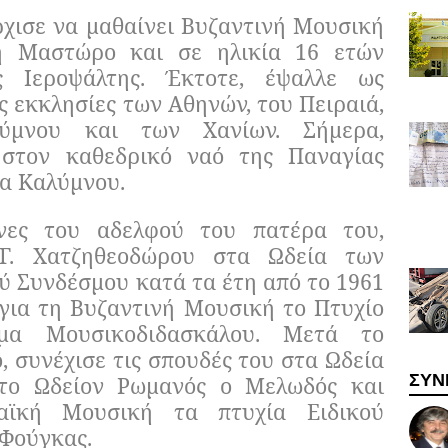
ρχισε να μαθαίνει Βυζαντινή Μουσική
η Μαστώρο και σε ηλικία 16 ετών
ς Ιεροψάλτης. Έκτοτε, έψαλλε ως
 εκκλησίες των Αθηνών, του Πειραιά,
ύμνου και των Χανίων. Σήμερα,
 στον καθεδρικό ναό της Παναγίας
α Καλύμνου.
νες του αδελφού του πατέρα του,
Γ. Χατζηθεοδώρου στα Ωδεία των
ύ Συνδέσμου κατά τα έτη από το 1961
 για τη Βυζαντινή Μουσική το Πτυχίο
ωμα Μουσικοδιδασκάλου. Μετά το
, συνέχισε τις σπουδές του στα Ωδεία
ΣΥΝ
το Ωδείον Ρωμανός ο Μελωδός και
αϊκή Μουσική τα πτυχία Ειδικού
 Φούγκας.