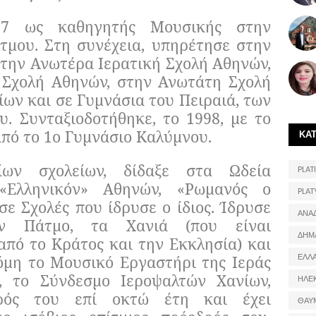
67 ως καθηγητής Μουσικής στην
τμου. Στη συνέχεια, υπηρέτησε στην
στην Ανωτέρα Ιερατική Σχολή Αθηνών,
 Σχολή Αθηνών, στην Ανωτάτη Σχολή
ίων και σε Γυμνάσια του Πειραιά, των
. Συνταξιοδοτήθηκε, το 1998, με το
πό το 1ο Γυμνάσιο Καλύμνου.
ΚΑ
ων σχολείων, δίδαξε στα Ωδεία
PLATI
 «Ελληνικόν» Αθηνών, «Ρωμανός ο
PLAT
σε Σχολές που ίδρυσε ο ίδιος. Ίδρυσε
ΑΝΑ
ν Πάτμο, τα Χανιά (που είναι
ΔΗΜ
πό το Κράτος και την Εκκλησία) και
ΕΛΛ
όμη το Μουσικό Εργαστήρι της Ιεράς
 το Σύνδεσμο Ιεροψαλτών Χανίων,
ΗΛΕ
δρός του επί οκτώ έτη και έχει
ΘΑΥ