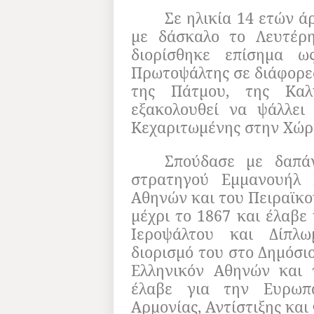
Σε ηλικία 14 ετών ά
με δάσκαλο το Λευτέρ
διορίσθηκε επίσημα ω
Πρωτοψάλτης σε διάφορες
της Πάτμου, της Καλ
εξακολουθεί να ψάλλει
Κεχαριτωμένης στην Χώρ
Σπούδασε με δαπά
στρατηγού Εμμανουήλ 
Αθηνών και του Πειραϊκο
μέχρι το 1867 και έλαβε
Ιεροψάλτου και Δίπλ
διορισμό του στο Δημόσιο
Ελληνικόν Αθηνών και 
έλαβε για την Ευρωπ
Αρμονίας, Αντίστιξης και