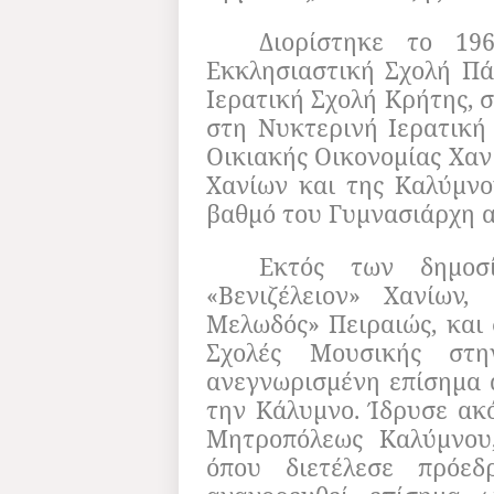
Διορίστηκε το 19
Εκκλησιαστική Σχολή Πά
Ιερατική Σχολή Κρήτης, 
στη Νυκτερινή Ιερατική
Οικιακής Οικονομίας Χαν
Χανίων και της Καλύμνου
βαθμό του Γυμνασιάρχη α
Εκτός των δημοσί
«Bενιζέλειον» Χανίων,
Μελωδός» Πειραιώς, και 
Σχολές Μουσικής στη
ανεγνωρισμένη επίσημα α
την Κάλυμνο. Ίδρυσε ακ
Μητροπόλεως Καλύμνου,
όπου διετέλεσε πρόε