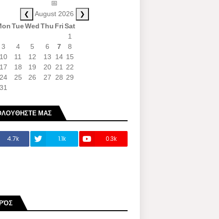
📅
❮
❯
August 2026
Mon
Tue
Wed
Thu
Fri
Sat
1
3
4
5
6
7
8
10
11
12
13
14
15
17
18
19
20
21
22
24
25
26
27
28
29
31
ΟΛΟΥΘΗΣΤΕ ΜΑΣ
4.7k
1.1k
0.3k
ΙΡΌΣ