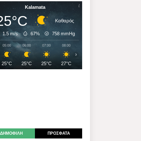
Kalamata
25°C
Καθαρός
1.5 m/s
67%
758
mmHg
05:00
06:00
07:00
08:00
09:00
10:00
11:00
›
25°C
25°C
25°C
27°C
29°C
31°C
32°C
ΔΗΜΟΦΙΛΗ
ΠΡΟΣΦΑΤΑ