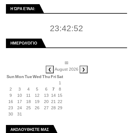
Η ΏΡΑ ΕΊΝΑΙ:
23:42:53
ΗΜΕΡΟΛΌΓΙΟ
📅
❮
❯
August 2026
Sun
Mon
Tue
Wed
Thu
Fri
Sat
1
2
3
4
5
6
7
8
9
10
11
12
13
14
15
16
17
18
19
20
21
22
23
24
25
26
27
28
29
30
31
ΑΚΟΛΟΥΘΗΣΤΕ ΜΑΣ