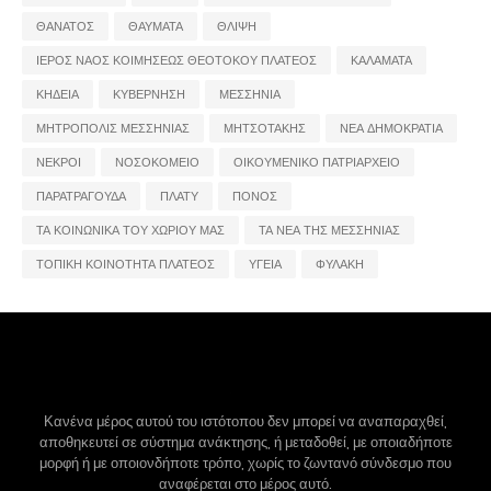
ΘΑΝΑΤΟΣ
ΘΑΥΜΑΤΑ
ΘΛΙΨΗ
ΙΕΡΟΣ ΝΑΟΣ ΚΟΙΜΗΣΕΩΣ ΘΕΟΤΟΚΟΥ ΠΛΑΤΕΟΣ
ΚΑΛΑΜΑΤΑ
ΚΗΔΕΙΑ
ΚΥΒΕΡΝΗΣΗ
ΜΕΣΣΗΝΙΑ
ΜΗΤΡΟΠΟΛΙΣ ΜΕΣΣΗΝΙΑΣ
ΜΗΤΣΟΤΑΚΗΣ
ΝΕΑ ΔΗΜΟΚΡΑΤΙΑ
ΝΕΚΡΟΙ
ΝΟΣΟΚΟΜΕΙΟ
ΟΙΚΟΥΜΕΝΙΚΟ ΠΑΤΡΙΑΡΧΕΙΟ
ΠΑΡΑΤΡΑΓΟΥΔΑ
ΠΛΑΤΥ
ΠΟΝΟΣ
ΤΑ ΚΟΙΝΩΝΙΚΑ ΤΟΥ ΧΩΡΙΟΥ ΜΑΣ
ΤΑ ΝΕΑ ΤΗΣ ΜΕΣΣΗΝΙΑΣ
ΤΟΠΙΚΗ ΚΟΙΝΟΤΗΤΑ ΠΛΑΤΕΟΣ
ΥΓΕΙΑ
ΦΥΛΑΚΗ
Κανένα μέρος αυτού του ιστότοπου δεν μπορεί να αναπαραχθεί,
αποθηκευτεί σε σύστημα ανάκτησης, ή μεταδοθεί, με οποιαδήποτε
μορφή ή με οποιονδήποτε τρόπο, χωρίς το ζωντανό σύνδεσμο που
αναφέρεται στο μέρος αυτό.