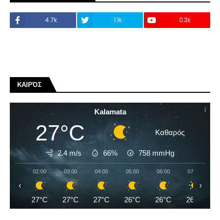
4.7k
1.1k
0.3k
ΚΑΙΡΌΣ
Kalamata
27°C
Καθαρός
2.4 m/s
66%
758
mmHg
02:00
03:00
04:00
05:00
06:00
07:00
‹
›
27°C
27°C
27°C
26°C
26°C
26°C