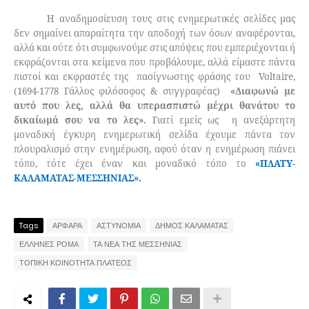
Η αναδημοσίευση τους στις ενημερωτικές σελίδες μας
δεν σημαίνει απαραίτητα την αποδοχή των όσων αναφέρονται,
αλλά και ούτε ότι συμφωνούμε στις απόψεις που εμπεριέχονται ή
εκφράζονται στα κείμενα που προβάλουμε, αλλά είμαστε πάντα
πιστοί και εκφραστές της
πασίγνωστης φράσης του
Voltaire,
(1694-1778 Γάλλος φιλόσοφος & συγγραφέας)
«Διαφωνώ με
αυτό που λες, αλλά θα υπερασπιστώ μέχρι θανάτου το
δικαίωμά σου να το λες».
Γιατί εμείς ως
η ανεξάρτητη
μοναδική έγκυρη ενημερωτική σελίδα έχουμε πάντα τον
πλουραλισμό στην ενημέρωση, αφού όταν η ενημέρωση πιάνει
τόπο, τότε έχει έναν και μοναδικό τόπο το
«ΠΛΑΤΥ-
ΚΑΛΑΜΑΤΑΣ-ΜΕΣΣΗΝΙΑΣ».
Tags
ΑΡΦΑΡΑ
ΑΣΤΥΝΟΜΙΑ
ΔΗΜΟΣ ΚΑΛΑΜΑΤΑΣ
ΕΛΛΗΝΕΣ ΡΟΜΑ
ΤΑ ΝΕΑ ΤΗΣ ΜΕΣΣΗΝΙΑΣ
ΤΟΠΙΚΗ ΚΟΙΝΟΤΗΤΑ ΠΛΑΤΕΟΣ