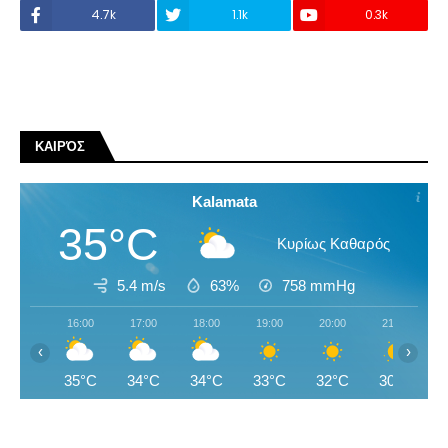
4.7k
1.1k
0.3k
ΚΑΙΡΌΣ
Kalamata
35°C
Κυρίως Καθαρός
5.4 m/s
63%
758
mmHg
16:00
17:00
18:00
19:00
20:00
21:00
‹
›
35°C
34°C
34°C
33°C
32°C
30°C