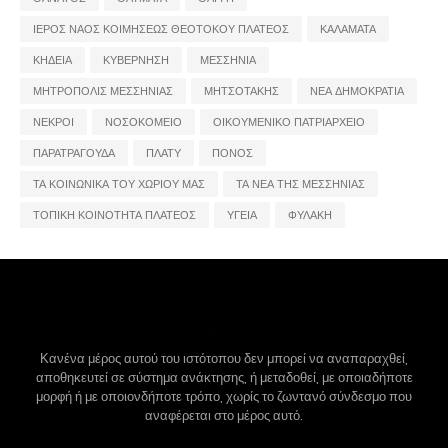
ΙΕΡΟΣ ΝΑΟΣ ΚΟΙΜΗΣΕΩΣ ΘΕΟΤΟΚΟΥ ΠΛΑΤΕΟΣ
ΚΑΛΑΜΑΤΑ
ΚΗΔΕΙΑ
ΚΥΒΕΡΝΗΣΗ
ΜΕΣΣΗΝΙΑ
ΜΗΤΡΟΠΟΛΙΣ ΜΕΣΣΗΝΙΑΣ
ΜΗΤΣΟΤΑΚΗΣ
ΝΕΑ ΔΗΜΟΚΡΑΤΙΑ
ΝΕΚΡΟΙ
ΝΟΣΟΚΟΜΕΙΟ
ΟΙΚΟΥΜΕΝΙΚΟ ΠΑΤΡΙΑΡΧΕΙΟ
ΠΑΡΑΤΡΑΓΟΥΔΑ
ΠΛΑΤΥ
ΠΟΝΟΣ
ΤΑ ΚΟΙΝΩΝΙΚΑ ΤΟΥ ΧΩΡΙΟΥ ΜΑΣ
ΤΑ ΝΕΑ ΤΗΣ ΜΕΣΣΗΝΙΑΣ
ΤΟΠΙΚΗ ΚΟΙΝΟΤΗΤΑ ΠΛΑΤΕΟΣ
ΥΓΕΙΑ
ΦΥΛΑΚΗ
Κανένα μέρος αυτού του ιστότοπου δεν μπορεί να αναπαραχθεί,
αποθηκευτεί σε σύστημα ανάκτησης, ή μεταδοθεί, με οποιαδήποτε
μορφή ή με οποιονδήποτε τρόπο, χωρίς το ζωντανό σύνδεσμο που
αναφέρεται στο μέρος αυτό.