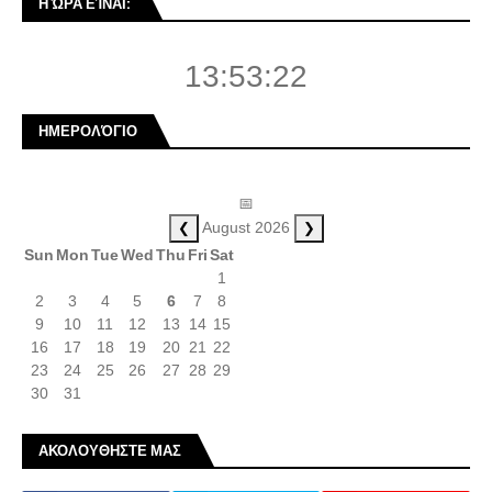
Η ΏΡΑ ΕΊΝΑΙ:
13:53:22
ΗΜΕΡΟΛΌΓΙΟ
📅
❮
❯
August 2026
Sun
Mon
Tue
Wed
Thu
Fri
Sat
1
2
3
4
5
6
7
8
9
10
11
12
13
14
15
16
17
18
19
20
21
22
23
24
25
26
27
28
29
30
31
ΑΚΟΛΟΥΘΗΣΤΕ ΜΑΣ