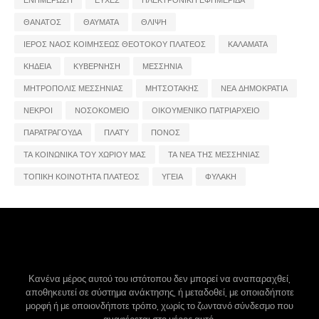
ΕΝΗΜΕΡΩΣΗ
ΕΥΧΕΣ
ΗΛΕΚΤΡΟΝΙΚΗ ΕΦΗΜΕΡΙΔΑ
ΘΑΝΑΤΟΣ
ΘΑΥΜΑΤΑ
ΘΛΙΨΗ
ΙΕΡΟΣ ΝΑΟΣ ΚΟΙΜΗΣΕΩΣ ΘΕΟΤΟΚΟΥ ΠΛΑΤΕΟΣ
ΚΑΛΑΜΑΤΑ
ΚΗΔΕΙΑ
ΚΥΒΕΡΝΗΣΗ
ΜΕΣΣΗΝΙΑ
ΜΗΤΡΟΠΟΛΙΣ ΜΕΣΣΗΝΙΑΣ
ΜΗΤΣΟΤΑΚΗΣ
ΝΕΑ ΔΗΜΟΚΡΑΤΙΑ
ΝΕΚΡΟΙ
ΝΟΣΟΚΟΜΕΙΟ
ΟΙΚΟΥΜΕΝΙΚΟ ΠΑΤΡΙΑΡΧΕΙΟ
ΠΑΡΑΤΡΑΓΟΥΔΑ
ΠΛΑΤΥ
ΠΟΝΟΣ
ΤΑ ΚΟΙΝΩΝΙΚΑ ΤΟΥ ΧΩΡΙΟΥ ΜΑΣ
ΤΑ ΝΕΑ ΤΗΣ ΜΕΣΣΗΝΙΑΣ
ΤΟΠΙΚΗ ΚΟΙΝΟΤΗΤΑ ΠΛΑΤΕΟΣ
ΥΓΕΙΑ
ΦΥΛΑΚΗ
Κανένα μέρος αυτού του ιστότοπου δεν μπορεί να αναπαραχθεί,
αποθηκευτεί σε σύστημα ανάκτησης, ή μεταδοθεί, με οποιαδήποτε
μορφή ή με οποιονδήποτε τρόπο, χωρίς το ζωντανό σύνδεσμο που