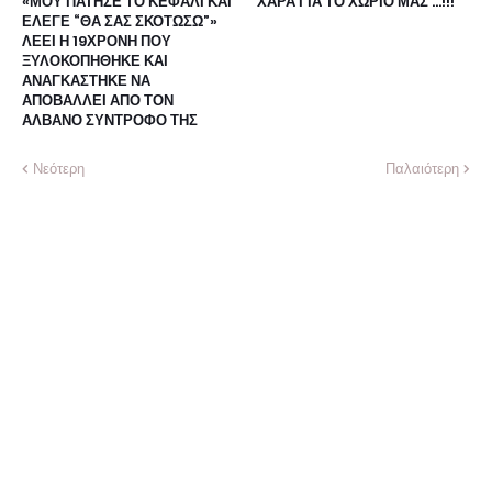
«ΜΟΥ ΠΑΤΗΣΕ ΤΟ ΚΕΦΑΛΙ ΚΑΙ
ΧΑΡΑ ΓΙΑ ΤΟ ΧΩΡΙΟ ΜΑΣ …!!!
ΕΛΕΓΕ “ΘΑ ΣΑΣ ΣΚΟΤΩΣΩ”»
ΛΕΕΙ Η 19ΧΡΟΝΗ ΠΟΥ
ΞΥΛΟΚΟΠΗΘΗΚΕ ΚΑΙ
ΑΝΑΓΚΑΣΤΗΚΕ ΝΑ
ΑΠΟΒΑΛΛΕΙ ΑΠΟ ΤΟΝ
ΑΛΒΑΝΟ ΣΥΝΤΡΟΦΟ ΤΗΣ
Νεότερη
Παλαιότερη