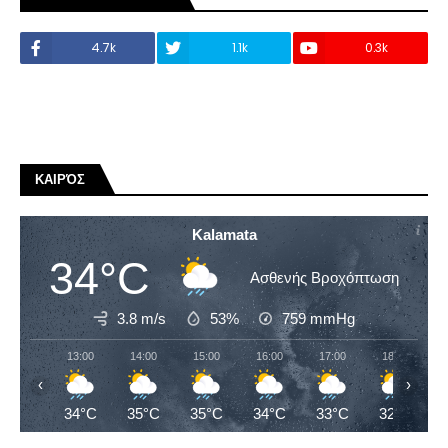
4.7k
1.1k
0.3k
ΚΑΙΡΌΣ
Kalamata
34°C
Ασθενής Βροχόπτωση
3.8 m/s
53%
759
mmHg
13:00
14:00
15:00
16:00
17:00
18:00
‹
›
34°C
35°C
35°C
34°C
33°C
32°C