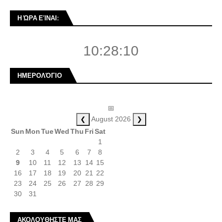
Η ΏΡΑ ΕΊΝΑΙ:
10:28:10
ΗΜΕΡΟΛΌΓΙΟ
📅
❮
❯
August 2026
Sun
Mon
Tue
Wed
Thu
Fri
Sat
1
2
3
4
5
6
7
8
9
10
11
12
13
14
15
16
17
18
19
20
21
22
23
24
25
26
27
28
29
30
31
ΑΚΟΛΟΥΘΗΣΤΕ ΜΑΣ