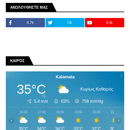
ΑΚΟΛΟΥΘΗΣΤΕ ΜΑΣ
4.7k
1.1k
0.3k
ΚΑΙΡΌΣ
Kalamata
35°C
Κυρίως Καθαρός
5.4 m/s
63%
758
mmHg
16:00
17:00
18:00
19:00
20:00
21:00
‹
›
35°C
34°C
34°C
33°C
32°C
30°C