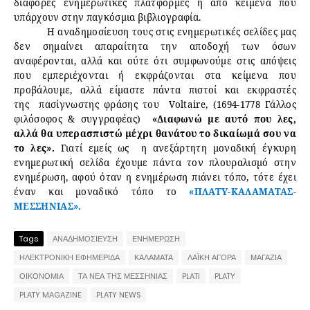
διάφορες ενημερωτικές πλατφόρμες ή από κείμενα που
υπάρχουν στην παγκόσμια βιβλιογραφία.
Η αναδημοσίευση τους στις ενημερωτικές σελίδες μας
δεν σημαίνει απαραίτητα την αποδοχή των όσων
αναφέρονται, αλλά και ούτε ότι συμφωνούμε στις απόψεις
που εμπεριέχονται ή εκφράζονται στα κείμενα που
προβάλουμε, αλλά είμαστε πάντα πιστοί και εκφραστές
της πασίγνωστης φράσης του Voltaire, (1694-1778 Γάλλος
φιλόσοφος & συγγραφέας)
«Διαφωνώ με αυτό που λες,
αλλά θα υπερασπιστώ μέχρι θανάτου το δικαίωμά σου να
το λες».
Γιατί εμείς ως η ανεξάρτητη μοναδική έγκυρη
ενημερωτική σελίδα έχουμε πάντα τον πλουραλισμό στην
ενημέρωση, αφού όταν η ενημέρωση πιάνει τόπο, τότε έχει
έναν και μοναδικό τόπο το
«ΠΛΑΤΥ-ΚΑΛΑΜΑΤΑΣ-
ΜΕΣΣΗΝΙΑΣ».
Tags
ΑΝΑΔΗΜΟΣΙΕΥΣΗ
ΕΝΗΜΕΡΩΣΗ
ΗΛΕΚΤΡΟΝΙΚΗ ΕΦΗΜΕΡΙΔΑ
ΚΑΛΑΜΑΤΑ
ΛΑΪΚΗ ΑΓΟΡΑ
ΜΑΓΑΖΙΑ
ΟΙΚΟΝΟΜΙΑ
ΤΑ ΝΕΑ ΤΗΣ ΜΕΣΣΗΝΙΑΣ
PLATI
PLATY
PLATY MAGAZINE
PLATY NEWS