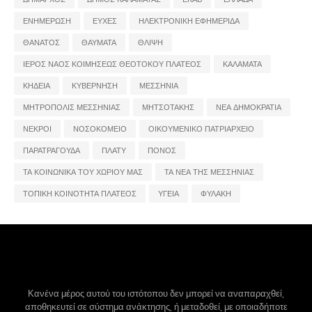
ΕΝΗΜΕΡΩΣΗ
ΕΥΧΕΣ
ΗΛΕΚΤΡΟΝΙΚΗ ΕΦΗΜΕΡΙΔΑ
ΘΑΝΑΤΟΣ
ΘΑΥΜΑΤΑ
ΘΛΙΨΗ
ΙΕΡΟΣ ΝΑΟΣ ΚΟΙΜΗΣΕΩΣ ΘΕΟΤΟΚΟΥ ΠΛΑΤΕΟΣ
ΚΑΛΑΜΑΤΑ
ΚΗΔΕΙΑ
ΚΥΒΕΡΝΗΣΗ
ΜΕΣΣΗΝΙΑ
ΜΗΤΡΟΠΟΛΙΣ ΜΕΣΣΗΝΙΑΣ
ΜΗΤΣΟΤΑΚΗΣ
ΝΕΑ ΔΗΜΟΚΡΑΤΙΑ
ΝΕΚΡΟΙ
ΝΟΣΟΚΟΜΕΙΟ
ΟΙΚΟΥΜΕΝΙΚΟ ΠΑΤΡΙΑΡΧΕΙΟ
ΠΑΡΑΤΡΑΓΟΥΔΑ
ΠΛΑΤΥ
ΠΟΝΟΣ
ΤΑ ΚΟΙΝΩΝΙΚΑ ΤΟΥ ΧΩΡΙΟΥ ΜΑΣ
ΤΑ ΝΕΑ ΤΗΣ ΜΕΣΣΗΝΙΑΣ
ΤΟΠΙΚΗ ΚΟΙΝΟΤΗΤΑ ΠΛΑΤΕΟΣ
ΥΓΕΙΑ
ΦΥΛΑΚΗ
Κανένα μέρος αυτού του ιστότοπου δεν μπορεί να αναπαραχθεί,
αποθηκευτεί σε σύστημα ανάκτησης, ή μεταδοθεί, με οποιαδήποτε