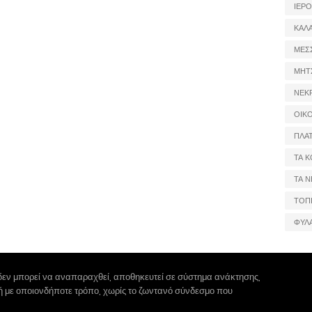
ΙΕΡ
ΚΑΛ
ΜΕΣ
ΜΗΤ
ΝΕΚ
ΟΙΚ
ΠΛΑ
ΤΑ Κ
ΤΑ Ν
ΤΟΠ
ΦΥΛ
δεν μπορεί να αναπαραχθεί, αποθηκευτεί σε σύστημα ανάκτησης,
 ή με οποιονδήποτε τρόπο, χωρίς το ζωντανό σύνδεσμο που