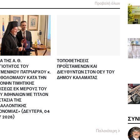
Προβολή όλων
Α ΤΗΣ Α. Θ.
ΤΟΠΟΘΕΤΗΣΕΙΣ
ΓΙΟΤΗΤΟΣ ΤΟΥ
ΠΡΟΪΣΤΑΜΕΝΩΝ ΚΑΙ
ΜΕΝΙΚΟΥ ΠΑΤΡΙΑΡΧΟΥ κ.
ΔΙΕΥΘΥΝΤΩΝ ΣΤΟΝ ΟΕΥ ΤΟΥ
ΡΘΟΛΟΜΑΙΟΥ ΚΑΤΑ ΤΗΝ
ΔΗΜΟΥ ΚΑΛΑΜΑΤΑΣ
ΟΝΗΝ ΤΙΜΗΤΙΚΗΣ
ΡΙΣΕΩΣ ΕΚ ΜΕΡΟΥΣ ΤΟΥ
Υ ἈΘΗΝΑΙΩΝ ΜΕ ΤΙΤΛΟΝ
ΤΑΣΙΑ ΤΗΣ
ΒΑΛΛΟΝΤΙΚΗΣ
ΟΝΟΜΙΑΣ» (ΔΕΥΤΕΡΑ, 04
 2026)
ΣΥΝ
Παλαιότερη