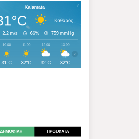
Kalamata
31°C
Καθαρός
2.2 m/s
66%
759
mmHg
10:00
11:00
12:00
13:00
14:00
15:00
16:00
›
31°C
32°C
32°C
32°C
32°C
32°C
31°C
ΔΗΜΟΦΙΛΗ
ΠΡΟΣΦΑΤΑ