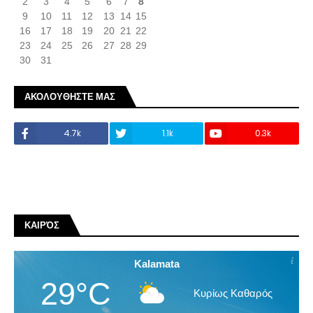
2
3
4
5
6
7
8
9
10
11
12
13
14
15
16
17
18
19
20
21
22
23
24
25
26
27
28
29
30
31
ΑΚΟΛΟΥΘΗΣΤΕ ΜΑΣ
4.7k
1.1k
0.3k
ΚΑΙΡΌΣ
Kalamata
29°C
Κυρίως Καθαρός