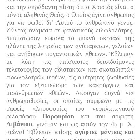
και την ακράδαντη πίστη ότι ο Χριστός είναι ο
μόνος αληθινός Θεός, ο Οποίος έγινε άνθρωπος
για να σωθεί δι’ Αυτού το ανθρώπινο γένος.
Ζώντας ανάμεσα σε φανατικούς ειδωλολάτρες,
διαπίστωσαν εύκολα το πυκνό σκοτάδι της
πλάνης της λατρείας των ανύπαρκτων, γελοίων
και ανήθικων παγανιστικών «θεών». Έβλεπαν
με λύπη τις απίστευτες δεισιδαίμονες
τελετουργίες των αδίστακτων και σκοταδιστών
ειδωλολατρών ιερέων, τις αμέτρητες ζωοθυσίες
για τον εξευμενισμό των κακούργων και
μισάνθρωπων «θεών». Άκουγαν συχνά για
ανθρωποθυσίες, οι οποίες, σύμφωνα με τις
σαφείς πληροφορίες του νεοπλατωνικού
φιλοσόφου
Πορφυρίου
και του σοφιστή
Λιβάνιου
, γινόταν και ως αυτόν τον 4
μ. Χ.
ο
αιώνα! Έβλεπαν επίσης
αγύρτες μάντεις και
ορφεοτελεστές
να περιφέρονται από τόπο σε