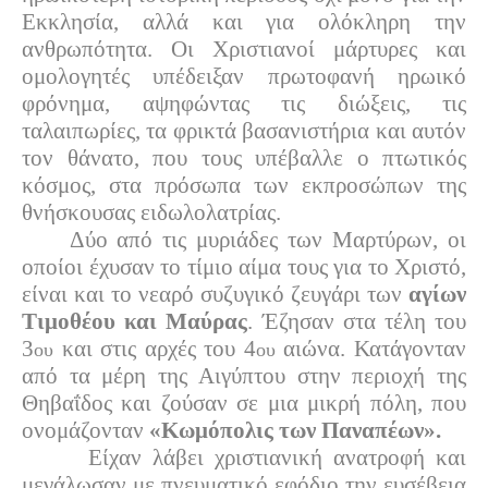
Εκκλησία, αλλά και για ολόκληρη την
ανθρωπότητα. Οι Χριστιανοί μάρτυρες και
ομολογητές υπέδειξαν πρωτοφανή ηρωικό
φρόνημα, αψηφώντας τις διώξεις, τις
ταλαιπωρίες, τα φρικτά βασανιστήρια και αυτόν
τον θάνατο, που τους υπέβαλλε ο πτωτικός
κόσμος, στα πρόσωπα των εκπροσώπων της
θνήσκουσας ειδωλολατρίας.
Δύο από τις μυριάδες των Μαρτύρων, οι
οποίοι έχυσαν το τίμιο αίμα τους για το Χριστό,
είναι και το νεαρό συζυγικό ζευγάρι των
αγίων
Τιμοθέου και Μαύρας
. Έζησαν στα τέλη του
3
και στις αρχές του 4
αιώνα. Κατάγονταν
ου
ου
από τα μέρη της Αιγύπτου
στην περιοχή της
Θηβαΐδος και ζούσαν σε μια μικρή πόλη, που
ονομάζονταν
«Κωμόπολις των Παναπέων».
Είχαν λάβει χριστιανική ανατροφή και
μεγάλωσαν με πνευματικό εφόδιο την ευσέβεια