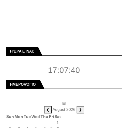
Η ΏΡΑ ΕΊΝΑΙ:
17:07:41
ΗΜΕΡΟΛΌΓΙΟ
📅
❮
❯
August 2026
Sun
Mon
Tue
Wed
Thu
Fri
Sat
1