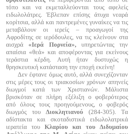
τόπο και να εκμεταλλεύονται τους αφελείς
ειδωλολάτρες. Έβλεπαν επίσης άτυχα νεαρά
κορίτσια, αλλά και παντρεμένες γυναίκες να τις
μεταβάλουν οι ιερείς – προαγωγοί της
Αφροδίτης σε ιερόδουλες, να τις κλείνουν στα
αισχρά
«Ιερά Πορνεία»,
υπηρετώντας την
απαίσια «θεά» και αποφέροντας για εκείνους
τεράστια κέρδη. Αυτή ήταν δυστυχώς η
θρησκευτική κατάσταση την εποχή εκείνη!
Δεν έφτανε όμως αυτό, αλλά συνεχίζονταν
στις μέρες τους οι τριακοσίων χρόνων απηνείς
διωγμοί κατά των Χριστιανών. Μάλιστα
βρισκόταν σε πλήρη εξέλιξη ο φοβερότερος
από όλους τους προηγούμενους, ο φοβερός
διωγμός του
Διοκλητιανού
(284-305). Τα
αδίστακτα και σκοταδιστικά ειδωλολατρικά
ιερατεία του
Κλαρίου και του Διδυμαίου