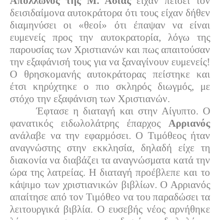
Απόλλωνος της Μ. Ασίας
είχαν πείσει τον
δεισιδαίμονα αυτοκράτορα ότι τους είχαν δήθεν
διαμηνύσει οι «θεοί» ότι έπαψαν να είναι
ευμενείς προς την αυτοκρατορία, λόγω της
παρουσίας των Χριστιανών και πως απαιτούσαν
την εξαφάνισή τους για να ξαναγίνουν ευμενείς!
Ο θρησκομανής αυτοκράτορας πείστηκε και
έτσι κηρύχτηκε ο πιο σκληρός διωγμός, με
στόχο την εξαφάνιση των Χριστιανών.
Έφτασε η διαταγή και στην Αίγυπτο. Ο
φανατικός ειδωλολάτρης έπαρχος
Αρριανός
ανάλαβε να την εφαρμόσει. Ο Τιμόθεος ήταν
αναγνώστης στην εκκλησία, δηλαδή είχε τη
διακονία να διαβάζει τα αναγνώσματα κατά την
ώρα της λατρείας. Η διαταγή προέβλεπε και το
κάψιμο των χριστιανικών βιβλίων. Ο Αρριανός
απαίτησε από τον Τιμόθεο να του παραδώσει τα
λειτουργικά βιβλία. Ο ευσεβής νέος αρνήθηκε