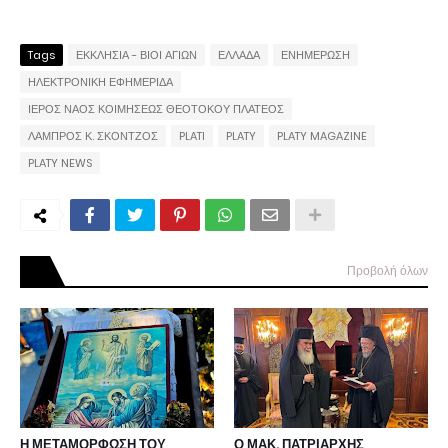
Tags
ΕΚΚΛΗΣΙΑ - ΒΙΟΙ ΑΓΙΩΝ
ΕΛΛΑΔΑ
ΕΝΗΜΕΡΩΣΗ
ΗΛΕΚΤΡΟΝΙΚΗ ΕΦΗΜΕΡΙΔΑ
ΙΕΡΟΣ ΝΑΟΣ ΚΟΙΜΗΣΕΩΣ ΘΕΟΤΟΚΟΥ ΠΛΑΤΕΟΣ
ΛΑΜΠΡΟΣ Κ. ΣΚΟΝΤΖΟΣ
PLATI
PLATY
PLATY MAGAZINE
PLATY NEWS
Προβολή όλων
Η ΜΕΤΑΜΟΡΦΩΣΗ ΤΟΥ
Ο ΜΑΚ. ΠΑΤΡΙΑΡΧΗΣ