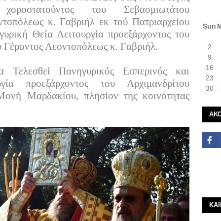
 χοροστατούντος του Σεβασμιωτάτου
τοπόλεως κ. Γαβριήλ εκ τού Πατριαρχείου
Sun
γυρική Θεία Λειτουργία προεξάρχοντος του
 Γέροντος Λεοντοπόλεως κ. Γαβριήλ.
2
9
16
α Τελεσθεί Πανηγυρικός Εσπερινός και
23
γία προεξάρχοντος του Αρχιμανδρίτου
30
ονή Μαρδακίου, πλησίον της κοινότητας
ΑΚ
ΚΑ