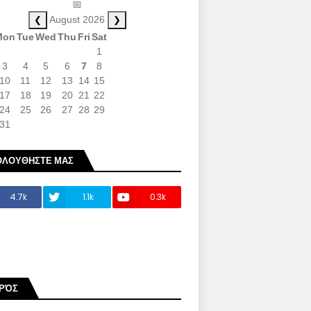
📅
❮
❯
August 2026
Mon
Tue
Wed
Thu
Fri
Sat
1
3
4
5
6
7
8
10
11
12
13
14
15
17
18
19
20
21
22
24
25
26
27
28
29
31
ΟΛΟΥΘΗΣΤΕ ΜΑΣ
4.7k
1.1k
0.3k
ΙΡΌΣ