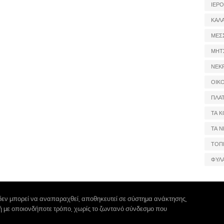
ΙΕΡ
ΚΑΛ
ΜΕΣ
ΜΗΤ
ΝΕΚ
ΟΙΚ
ΠΛΑ
ΤΑ Κ
ΤΑ Ν
ΤΟΠ
ΦΥΛ
δεν μπορεί να αναπαραχθεί, αποθηκευτεί σε σύστημα ανάκτησης,
 ή με οποιονδήποτε τρόπο, χωρίς το ζωντανό σύνδεσμο που