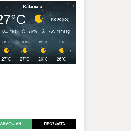
Kalamata
27°C
Καθαρός
0.9 m/s
76%
759
mmHg
00:00
01:00
02:00
03:00
04:00
05:00
06:00
›
27°C
27°C
26°C
26°C
26°C
26°C
26°C
ΔΗΜΟΦΙΛΗ
ΠΡΟΣΦΑΤΑ