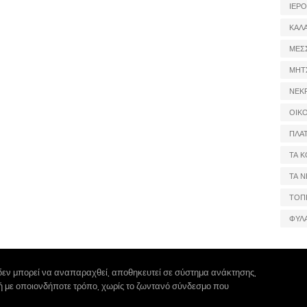
ΙΕΡ
ΚΑΛ
ΜΕΣ
ΜΗΤ
ΝΕΚ
ΟΙΚ
ΠΛΑ
ΤΑ Κ
ΤΑ Ν
ΤΟΠ
ΦΥΛ
δεν μπορεί να αναπαραχθεί, αποθηκευτεί σε σύστημα ανάκτησης,
 ή με οποιονδήποτε τρόπο, χωρίς το ζωντανό σύνδεσμο που