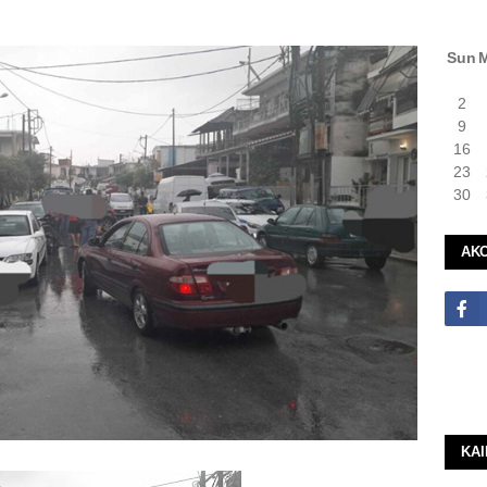
Sun
2
9
16
23
30
ΑΚ
ΚΑ