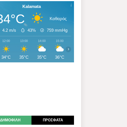
Kalamata
34°C
Καθαρός
4.2 m/s
43%
759
mmHg
12:00
13:00
14:00
15:00
16:00
17:00
18:00
›
34°C
35°C
35°C
36°C
35°C
34°C
34°C
ΔΗΜΟΦΙΛΗ
ΠΡΟΣΦΑΤΑ