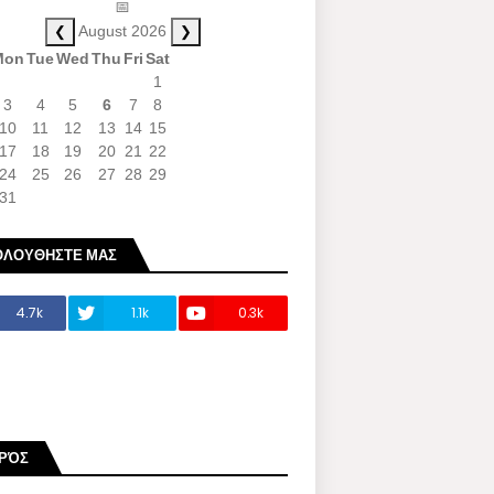
📅
❮
❯
August 2026
Mon
Tue
Wed
Thu
Fri
Sat
1
3
4
5
6
7
8
10
11
12
13
14
15
17
18
19
20
21
22
24
25
26
27
28
29
31
ΟΛΟΥΘΗΣΤΕ ΜΑΣ
4.7k
1.1k
0.3k
ΙΡΌΣ