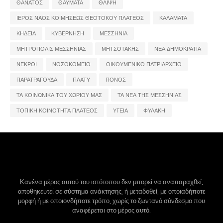
ΘΑΝΑΤΟΣ
ΘΑΥΜΑΤΑ
ΘΛΙΨΗ
ΙΕΡΟΣ ΝΑΟΣ ΚΟΙΜΗΣΕΩΣ ΘΕΟΤΟΚΟΥ ΠΛΑΤΕΟΣ
ΚΑΛΑΜΑΤΑ
ΚΗΔΕΙΑ
ΚΥΒΕΡΝΗΣΗ
ΜΕΣΣΗΝΙΑ
ΜΗΤΡΟΠΟΛΙΣ ΜΕΣΣΗΝΙΑΣ
ΜΗΤΣΟΤΑΚΗΣ
ΝΕΑ ΔΗΜΟΚΡΑΤΙΑ
ΝΕΚΡΟΙ
ΝΟΣΟΚΟΜΕΙΟ
ΟΙΚΟΥΜΕΝΙΚΟ ΠΑΤΡΙΑΡΧΕΙΟ
ΠΑΡΑΤΡΑΓΟΥΔΑ
ΠΛΑΤΥ
ΠΟΝΟΣ
ΤΑ ΚΟΙΝΩΝΙΚΑ ΤΟΥ ΧΩΡΙΟΥ ΜΑΣ
ΤΑ ΝΕΑ ΤΗΣ ΜΕΣΣΗΝΙΑΣ
ΤΟΠΙΚΗ ΚΟΙΝΟΤΗΤΑ ΠΛΑΤΕΟΣ
ΥΓΕΙΑ
ΦΥΛΑΚΗ
Κανένα μέρος αυτού του ιστότοπου δεν μπορεί να αναπαραχθεί,
αποθηκευτεί σε σύστημα ανάκτησης, ή μεταδοθεί, με οποιαδήποτε
μορφή ή με οποιονδήποτε τρόπο, χωρίς το ζωντανό σύνδεσμο που
αναφέρεται στο μέρος αυτό.