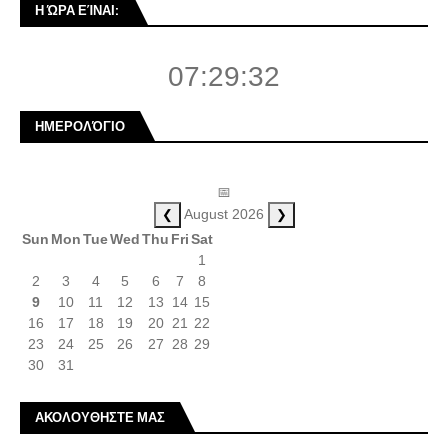
Η ΏΡΑ ΕΊΝΑΙ:
07:29:33
ΗΜΕΡΟΛΌΓΙΟ
📅
❮
❯
August 2026
Sun
Mon
Tue
Wed
Thu
Fri
Sat
1
2
3
4
5
6
7
8
9
10
11
12
13
14
15
16
17
18
19
20
21
22
23
24
25
26
27
28
29
30
31
ΑΚΟΛΟΥΘΗΣΤΕ ΜΑΣ