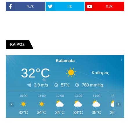
4.7k
1.1k
0.3k
ΚΑΙΡΌΣ
Kalamata
32°C
Καθαρός
3.9 m/s
57%
760
mmHg
10:00
11:00
12:00
13:00
14:00
15:00
‹
›
32°C
34°C
34°C
34°C
35°C
35°C