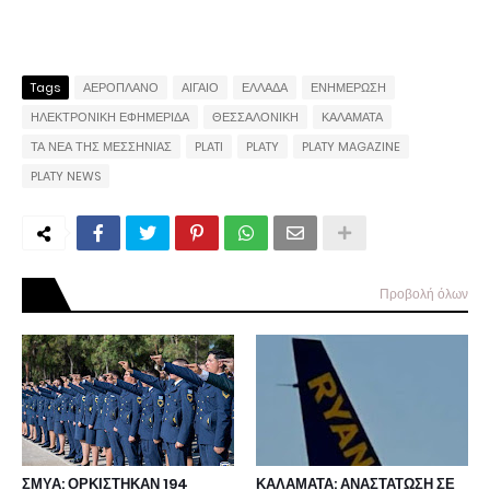
Tags
ΑΕΡΟΠΛΑΝΟ
ΑΙΓΑΙΟ
ΕΛΛΑΔΑ
ΕΝΗΜΕΡΩΣΗ
ΗΛΕΚΤΡΟΝΙΚΗ ΕΦΗΜΕΡΙΔΑ
ΘΕΣΣΑΛΟΝΙΚΗ
ΚΑΛΑΜΑΤΑ
ΤΑ ΝΕΑ ΤΗΣ ΜΕΣΣΗΝΙΑΣ
PLATI
PLATY
PLATY MAGAZINE
PLATY NEWS
Προβολή όλων
ΣΜΥΑ: ΟΡΚΙΣΤΗΚΑΝ 194
ΚΑΛΑΜΑΤΑ: ΑΝΑΣΤΑΤΩΣΗ ΣΕ