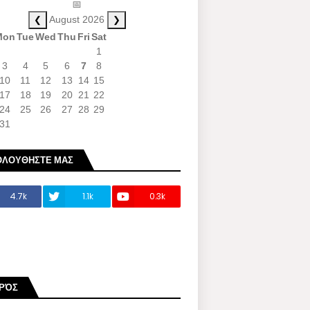
📅
❮
❯
August 2026
Mon
Tue
Wed
Thu
Fri
Sat
1
3
4
5
6
7
8
10
11
12
13
14
15
17
18
19
20
21
22
24
25
26
27
28
29
31
ΟΛΟΥΘΗΣΤΕ ΜΑΣ
4.7k
1.1k
0.3k
ΙΡΌΣ