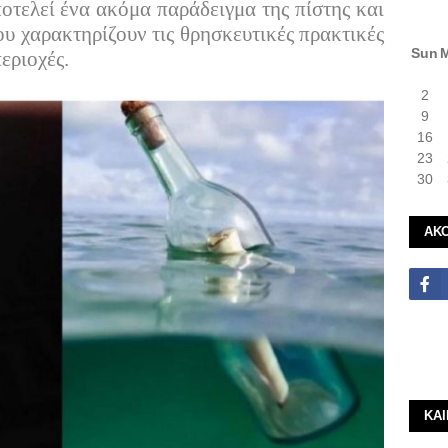
οτελεί ένα ακόμα παράδειγμα της πίστης και
υ χαρακτηρίζουν τις θρησκευτικές πρακτικές
Sun
εριοχές.
2
9
16
23
30
ΑΚ
ΚΑ