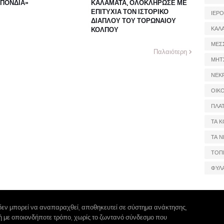
ΠΟΝΔΙΑ»
ΚΑΛΑΜΑΤΑ, ΟΛΟΚΛΗΡΩΣΕ ΜΕ
ΕΠΙΤΥΧΙΑ ΤΟΝ ΙΣΤΟΡΙΚΟ
ΙΕΡ
ΔΙΑΠΛΟΥ ΤΟΥ ΤΟΡΩΝΑΙΟΥ
ΚΑΛ
ΚΟΛΠΟΥ
ΜΕΣ
Παλαιότερη
ΜΗΤ
ΝΕΚ
ΟΙΚ
ΠΛΑ
ΤΑ Κ
ΤΑ Ν
ΤΟΠ
ΦΥΛ
δεν μπορεί να αναπαραχθεί, αποθηκευτεί σε σύστημα ανάκτησης,
 ή με οποιονδήποτε τρόπο, χωρίς το ζωντανό σύνδεσμο που