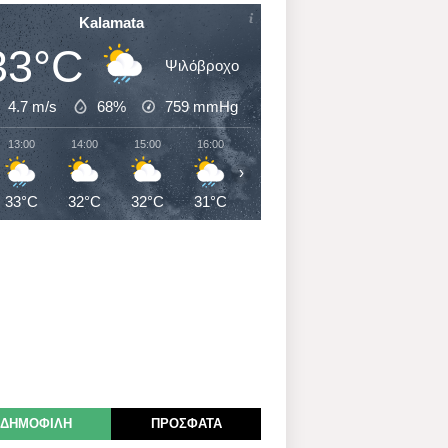
Kalamata
33°C
Ψιλόβροχο
4.7 m/s
68%
759
mmHg
13:00
14:00
15:00
16:00
17:00
18:00
19:00
›
33°C
32°C
32°C
31°C
31°C
31°C
30°C
ΔΗΜΟΦΙΛΗ
ΠΡΟΣΦΑΤΑ