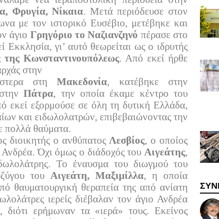
α, Φρυγία, Νίκαια
. Μετά περιόδευσε στον
ωνα με τον ιστορικό Ευσέβιο, μετέβηκε και
ον άγιο
Γρηγόριο το Ναζιανζηνό
πέρασε στο
ί Εκκλησία, γι’ αυτό θεωρείται ως ο ιδρυτής
 της Κωνσταντινουπόλεως
. Από εκεί ήρθε
αρχάς στην
στερα στη
Μακεδονία
, κατέβηκε στην
 στην
Πάτρα
, την οποία έκαμε κέντρο του
πό εκεί εξορμούσε σε όλη τη δυτική Ελλάδα,
αίων και ειδωλολατρών, επιβεβαιώνοντας την
ε πολλά θαύματα.
ς διοικητής ο ανθύπατος
Λεσβίος
, ο οποίος
 Ανδρέα. Όχι όμως ο διάδοχός του
Αιγεάτης
,
ιδωλολάτρης. Το έναυσμα του διωγμού του
υζύγου του
Αιγεάτη, Μαξιμίλλα
, η οποία
ΣΥΝ
πό θαυματουργική θεραπεία της από ανίατη
δωλολάτρες ιερείς διέβαλαν τον άγιο Ανδρέα
, διότι ερήμωναν τα «ιερά» τους. Εκείνος