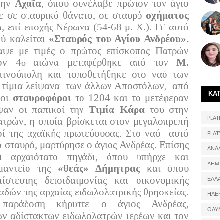
στην
Αχαΐα
, όπου συνέλαβε πρώτον τον άγιο
ε σε σταυρικό θάνατο, σε σταυρό
σχήματος
ω, επί εποχής Νέρωνα (54-68 μ. Χ.). Γι’ αυτό
ού καλείται
«Σταυρός του Αγίου Ανδρέου».
θαψε με τιμές ο πρώτος επίσκοπος Πατρών
ον 4
αιώνα μεταφέρθηκε από τον
Μ.
ο
ινούπολη και τοποθετήθηκε στο ναό των
 τίμια λείψανα
των άλλων Αποστόλων,
από
ΚΑ
τοι
σταυροφόροι
το 1204 και το μετέφεραν
ψαν οι παπικοί την
Τιμία Κάρα
του στην
PLATI
τρών, η οποία βρίσκεται στον μεγαλοπρεπή
οί της αχαϊκής πρωτεύουσας. Στο ναό
αυτό
PLAT
ο σταυρό, μαρτύρησε ο άγιος Ανδρέας. Επίσης
ΑΝΑ
 αρχαιότατο πηγάδι, όπου υπήρχε και
ΔΗΜ
 μαντείο της
«θεάς» Δήμητρας
και όπου
ίστευτης δεισιδαιμονίας και οικονομικής
ΕΛΛ
αδών της αρχαίας ειδωλολατρικής θρησκείας.
ΗΛΕ
παράδοση κήρυττε ο άγιος Ανδρέας,
ΘΑΥ
των αδίστακτων ειδωλολατρών ιερέων και τον