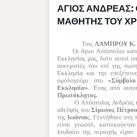
ΑΓΙΟΣ ΑΝΔΡΕΑΣ:
ΜΑΘΗΤΗΣ ΤΟΥ ΧΡ
Του,
ΛΑΜΠΡΟΥ Κ.
Οι άγιοι Απόστολοι κατ
Εκκλησίας μας, διότι αυτοί υ
συνεχιστές του επί γης σωτ
Εκκλησία και την επεξέτειν
ομολογούμε στο
«Σύμβολο
Εκκλησία»
. Ένας από αυτ
Πρωτόκλητος.
O
Απόστολος Ανδρέας ή
αδελφός του
Σίμωνος Πέτρο
της
Ιωάννα
ς. Γεννήθηκε στη 
είναι γνωστό, κατοικούντα
Ιουδαίοι της περιοχής είχαν