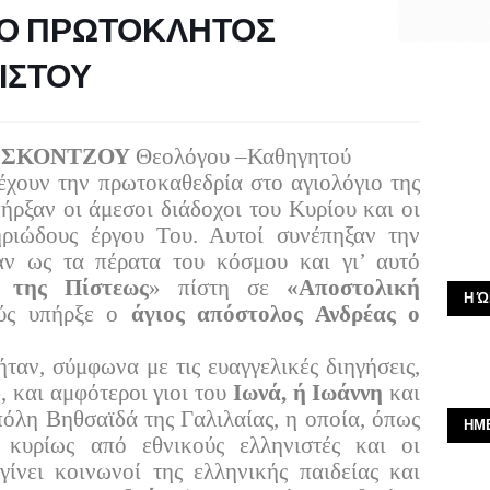
 Ο ΠΡΩΤΟΚΛΗΤΟΣ
ΙΣΤΟΥ
 ΣΚΟΝΤΖΟΥ
Θεολόγου –Καθηγητού
έχουν την πρωτοκαθεδρία στο αγιολόγιο της
πήρξαν οι άμεσοι διάδοχοι του Κυρίου και οι
ηριώδους έργου Του. Αυτοί συνέπηξαν την
αν ως τα πέρατα του κόσμου και γι’ αυτό
 της Πίστεως
» πίστη σε
«Αποστολική
Η Ώ
ούς υπήρξε ο
άγιος απόστολος Ανδρέας ο
ταν, σύμφωνα με τις ευαγγελικές διηγήσεις,
υ
, και αμφότεροι γιοι του
Ιωνά, ή Ιωάννη
και
πόλη Βηθσαϊδά της Γαλιλαίας, η οποία, όπως
ΗΜ
ν κυρίως από εθνικούς ελληνιστές και οι
 γίνει κοινωνοί της ελληνικής παιδείας και