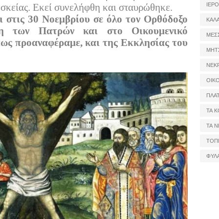
ΙΕΡ
σκείας. Εκεί συνελήφθη και σταυρώθηκε.
ι στις 30 Νοεμβρίου σε όλο τον Ορθόδοξο
ΚΑΛ
λη των Πατρών και στο Οικουμενικό
ΜΕΣ
πως προαναφέραμε, και της Εκκλησίας του
ΜΗΤ
ΝΕΚ
ΟΙΚ
ΠΛΑ
ΤΑ Κ
ΤΑ Ν
ΤΟΠ
ΦΥΛ