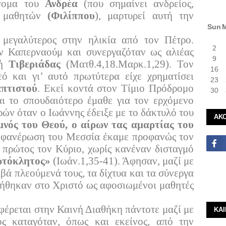
όνομα του
Ανδρέα
(που σημαίνει ανδρείος,
ν μαθητών
(Φιλίππου
), μαρτυρεί αυτή την
Sun
 μεγαλύτερος στην ηλικία από τον Πέτρο.
2
ν Καπερναούμ και συνεργαζόταν ως αλιέας
9
ή
Τιβεριάδας
(Ματθ.4,18.Μαρκ.1,29). Τον
16
ό και γι’ αυτό πρωτύτερα είχε χρηματίσει
23
απτιστού
. Εκεί κοντά στον Τίμιο Πρόδρομο
30
ι το σπουδαιότερο έμαθε για τον ερχόμενο
ρών όταν ο Ιωάννης έδειξε με το δάκτυλό του
ΑΚ
αμνός του Θεού, ο αίρων τας αμαρτίας του
η φανέρωση του Μεσσία έκαμε προφανώς τον
πρώτος τον Κύριο, χωρίς κανέναν δισταγμό
τόκλητος»
(Ιωάν.1,35-41). Άφησαν, μαζί με
βά πλεούμενά τους, τα δίχτυα και τα σύνεργα
λλήθηκαν στο Χριστό ως αφοσιωμένοι μαθητές
φέρεται στην Καινή Διαθήκη πάντοτε μαζί με
ΚΑ
ος καταγόταν, όπως και εκείνος, από την