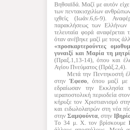
Βηθσαϊδά. Μαζί με αυτόν είχε
των πεντακισχιλίων ανθρώπων 
ιχθείς (Ιωάν.6,6-9). Ανα
παρακλήσεως των Ελλήνων ν
τελευταία φορά αναφέρεται 
όταν ανέβηκε μαζί με τους ά
«προσκαρτερούντες ομοθυ
γυναιξί και Μαρία τη μητρί
(Πραξ.1,13-14), όπου και έ
Αγίου Πνεύματος (Πράξ.2,4).
Μετά την Πεντηκοστή έλ
στην
Έφεσο
, όπου μαζί μ
εδραίωσαν την Εκκλησία 
ιεραποστολική περιοδεία στο
κήρυξε τον Χριστιανισμό στη
και ειδωλολατρών στη νέα πί
στην
Σαμψούντα
, στην
Ιβηρί
Το 34 μ. Χ. τον βρίσκουμε
άλλους αποστόλους. Μετά α