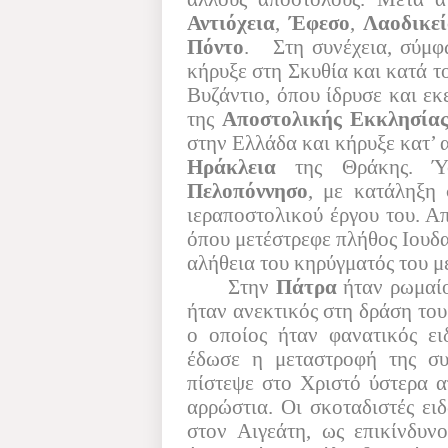
Αντιόχεια
,
Έφεσο
,
Λαοδικεί
Πόντο
.
Στη συνέχεια, σύμφ
κήρυξε στη Σκυθία και κατά τ
Βυζάντιο, όπου ίδρυσε και εκε
της
Αποστολικής Εκκλησίας
στην Ελλάδα και κήρυξε κατ’ 
Ηράκλεια
της Θράκης. Ύ
Πελοπόννησο
, με κατάληξη
ιεραποστολικού έργου του. Α
όπου μετέστρεφε πλήθος Ιουδ
αλήθεια του κηρύγματός του μ
Στην
Πάτρα
ήταν ρωμαίο
ήταν ανεκτικός στη δράση του
ο οποίος ήταν φανατικός ε
έδωσε η μεταστροφή της σ
πίστεψε στο Χριστό ύστερα α
αρρώστια. Οι σκοταδιστές ει
στον Αιγεάτη, ως επικίνδυνο