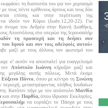
 εκφράσει τη δυσπιστία του για τον χορτασμό
με τους πέντε κρίθινους άρτους και τους δύο
φέρεται επίσης και στην περίπτωση της
α ιδούν τον Κύριο (Ιωάν.12,20-22). Για
το όνομα του Ανδρέα στην Καινή Διαθήκη,
λλους Αποστόλους στο υπερώο της Ιερουσαλήμ
μαδόν τη προσευχή και τη δεήσει συν
‹
 του Ιησού και συν τοις αδελφοίς αυτού»
λαβε μαζί με τους άλλους τον φωτισμό του
αχε σ’ αυτόν να αποσταλεί για ευαγγελισμό
ε τον
Απόστολο Ιωάννη
κήρυξαν μαζί και
της μεγάλης αυτής πόλεως. Μετά έκαμε
ν
Εύξεινο Πόντο
, όπου με κέντρο τη
Σινώπη
ν περιοχή, μεταστρέφοντας πλήθος Ιουδαίων
στη. Κατόπιν πήγε με τον απόστολο
Ματθία
α
και στην
Παρθία,
όπου ίδρυσαν Εκκλησίες.
Ιερουσαλήμ
να εορτάζει το Πάσχα με τους
νάλαβε νέα ιεραποστολική περιοδεία στην