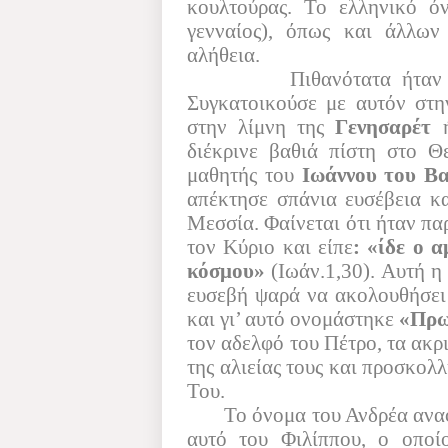
κουλτούρας. Το ελληνικό 
γενναίος), όπως και άλλω
αλήθεια.
Πιθανότατα ήταν
Συγκατοικούσε με αυτόν στη
στην λίμνη της
Γενησαρέτ
διέκρινε βαθιά πίστη στο Θε
μαθητής του
Ιωάννου του Β
απέκτησε σπάνια ευσέβεια κα
Μεσσία. Φαίνεται ότι ήταν πα
τον Κύριο και είπε
: «ίδε ο 
κόσμου»
(Ιωάν.1,30). Αυτή 
ευσεβή ψαρά να ακολουθήσει 
και γι’ αυτό ονομάστηκε
«Πρω
τον αδελφό του Πέτρο, τα ακρι
της αλιείας τους και προσκο
Του.
Το όνομα του Ανδρέα ανα
αυτό του Φιλίππου, ο οποί