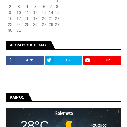
1
2
3
4
5
6
7
8
9
10
11
12
13
14
15
16
17
18
19
20
21
22
23
24
25
26
27
28
29
30
31
ΑΚΟΛΟΥΘΗΣΤΕ ΜΑΣ
4.7k
1.1k
0.3k
ΚΑΙΡΌΣ
Kalamata
28°C
Καθαρός