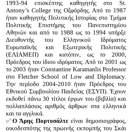
1993-94 επισκέπτης καθηγητής στο St.
Antony’s College της Οξφόρδης. Από το 1987
ήταν καθηγητής Πολιτικής Ιστορίας στο Τμήμα
Πολιτικής Επιστήμης του Πανεπιστημίου
Αθηνών και από το 1988 ως το 1994 υπήρξε
Διευθυντής του Ελληνικού Ιδρύματος
Ευρωπαϊκής και Εξωτερικής Πολιτικής
(ΕΛΙΑΜΕΠ) και κατόπιν, ως το 2000,
Πρόεδρος του ίδιου ιδρύματος. Από
το
2001
ως
το
2003
ήταν
Constantine Karamanlis Professor
στο
Fletcher School of Low and Diplomacy.
Την περίοδο 2004-2010 ήταν Πρόεδρος του
Εθνικού Συμβουλίου Παιδείας (ΕΣΥΠ). Έχουν
εκδοθεί πάνω 30 τίτλοι έργων του (βιβλία) και
πολλαπλάσιος αριθμός άρθρων στα ελληνικά
και τα αγγλικά.
✅
Ο Άρης Πορτοσάλτε
είναι δημοσιογράφος,
οικοδεσπότης της πρωινής εκπομπής του Σκάι