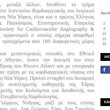
ς, μεταξύ άλλων, διευθύνει το τμήμα
στο Ινστιτούτο Καρδιαγγειακής του Ιατρικού
Sun
στη Νέα Υόρκη, είναι και ο πρώτος Έλληνας
ς Παγκόσμιας Επιστημονικής Εταιρείας
2
Society
for
Cardiovascular
Angiography
&
9
16
ς οργανισμού ο οποίος σήμερα απαριθμεί
23
, προερχόμενα από 100 διαφορετικές χώρες
30
και μεταπτυχιακές σπουδές στο Εθνικό
ΑΚ
ιο Αθηνών, έκανε την άσκησή του στην
ίριαμ του Ρόουντ Αϊλαντ και με υποτροφία
σε σχέση με τις καρδιαγγειακές νόσους στο
τη Νέα Υόρκη. Προτού ενταχθεί στο δυναμικό
ξε αναπληρωτής καθηγητής της Έδρας
Σχολής του Κολούμπια και διευθυντής του
Επεμβατικής Καρδιολογίας.
Γεώργιος Ντάγγας, μαζί με τους επίσης
ΚΑ
ους του, Δρα Γεώργιο Σύρο, Δρα Σταμάτιο