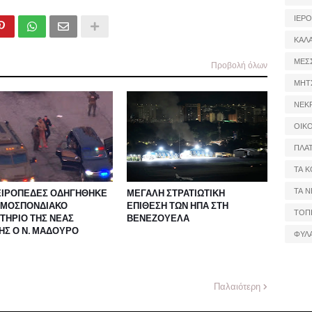
ΙΕΡ
ΚΑΛ
ΜΕΣ
Προβολή όλων
ΜΗΤ
ΝΕΚ
ΟΙΚ
ΠΛΑ
ΤΑ Κ
ΤΑ Ν
ΕΙΡΟΠΕΔΕΣ ΟΔΗΓΗΘΗΚΕ
ΜΕΓΑΛΗ ΣΤΡΑΤΙΩΤΙΚΗ
ΟΜΟΣΠΟΝΔΙΑΚΟ
ΕΠΙΘΕΣΗ ΤΩΝ ΗΠΑ ΣΤΗ
ΤΟΠ
ΤΗΡΙΟ ΤΗΣ ΝΕΑΣ
ΒΕΝΕΖΟΥΕΛΑ
ΗΣ Ο Ν. ΜΑΔΟΥΡΟ
ΦΥΛ
Παλαιότερη