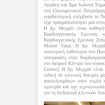
Λεράκη και Δρα Ιωάννη Τόμας
του Οικουμενικού Πατριάρχη
καρδιολογική επέμβαση το Νο
είχε πραγματοποιήσει μια ιστ
Η Δρ. Μερχάν είναι καθηγήτ
Καρδιαγγειακής Ερευνάς 
Καρδιαγγειακής Ερευνας
Zen
Mount
Sinai
. Η Δρ. Μερχά
εσωτερική παθολογία στο Πανε
υποτροφίες στην Καρδιαγγει
στο Ιατρικό Κέντρο του νοσοκ
Center
). Η Δρ. Μερχάν είναι
ειδική σε κλινικές δοκιμές 
αποτελεσμάτων στον τομέα τ
εμπειρία και την τεχνογνωσία
για τη διεξαγωγή κλινικών δο