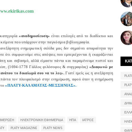
www.ekirikas.com
 κατηγορία
«αναδημοσίευση»
είναι επιλογές από το διαδίκτυο και
 κείμενα που υπάρχουν στην παγκόσμια βιβλιογραφία.
ανεξάρτητη ενημερωτική σελίδα μας δεν σημαίνει απαραίτητα την
τε ότι συμφωνούμε στις απόψεις που εμπεριέχονται ή εκφράζονται
άπη και σεβασμό, αλλά είμαστε πάντα και παραμένουμε πιστοί και
ΚΑ
taire, (1694-1778 Γάλλος φιλόσοφος & συγγραφέας)
«Διαφωνώ με
θανάτου το δικαίωμά σου να το λες».
Γιατί εμείς ως η ανεξάρτητη
PLATI
ε πάντα τον πλουραλισμό στην ενημέρωση, αφού όταν η ενημέρωση
PLAT
 το
«ΠΛΑΤΥ-ΚΑΛΑΜΑΤΑΣ-ΜΕΣΣΗΝΙΑΣ».
ΑΝΑ
ΔΗΜ
ΕΛΛ
ΗΜΕΡΩΣΗ
ΗΛΕΚΤΡΟΝΙΚΗ ΕΦΗΜΕΡΙΔΑ
ΗΠΑ
ΙΑΤΡΟΣ
ΗΛΕ
ATY
PLATY MAGAZINE
PLATY NEWS
ΘΑΥ