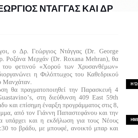
ΓΕΩΡΓΙΟΣ ΝΤΑΓΓΑΣ ΚΑΙ ΔΡ
Ν
γοι, ο Δρ. Γεώργιος Ντάγγας (
Dr
.
George
Δρ. Ροξάνα Μερχάν (
Dr
.
Roxana
Mehran
), θα
α του φετινού «Χορού των Χρυσανθέμων»
διοργανώνει η Φιλόπτωχος του Καθεδρικού
το Μανχάταν.
Η Ώ
λωση θα πραγματοποιηθεί την Παρασκευή 4
Guastavino
’
s
, στη διεύθυνση 409
East
59
th
ράδυ και επίσημη έναρξη προγράμματος στις 8,
αμμα, από τον Γιάννη Παπαστεφάνου και την
α υπάρχει και η εκδήλωση για τους Νέους
ΗΜ
8:30 το βράδυ, με μπουφέ, ανοικτό μπαρ και