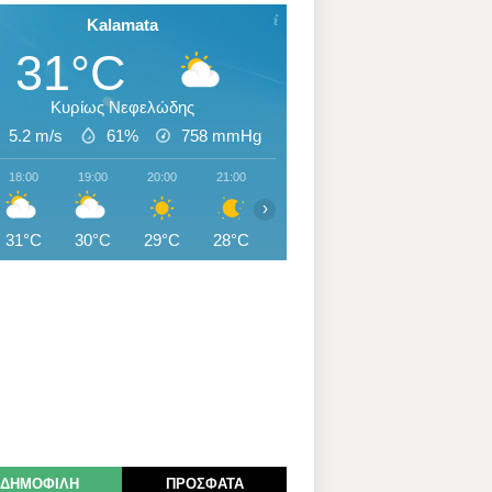
Kalamata
31°C
Κυρίως Νεφελώδης
5.2 m/s
61%
758
mmHg
18:00
19:00
20:00
21:00
22:00
23:00
00:00
›
31°C
30°C
29°C
28°C
28°C
27°C
27°C
ΔΗΜΟΦΙΛΗ
ΠΡΟΣΦΑΤΑ