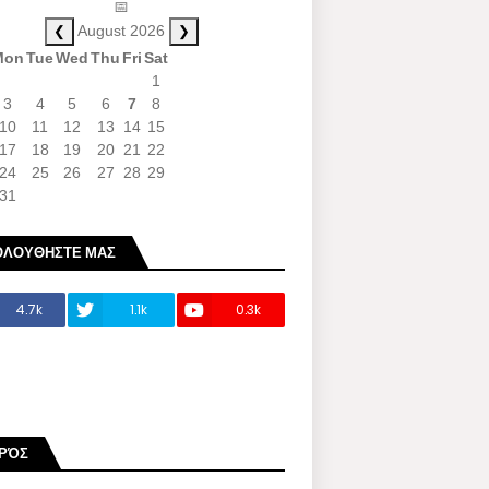
📅
❮
❯
August 2026
Mon
Tue
Wed
Thu
Fri
Sat
1
3
4
5
6
7
8
10
11
12
13
14
15
17
18
19
20
21
22
24
25
26
27
28
29
31
ΟΛΟΥΘΗΣΤΕ ΜΑΣ
4.7k
1.1k
0.3k
ΙΡΌΣ