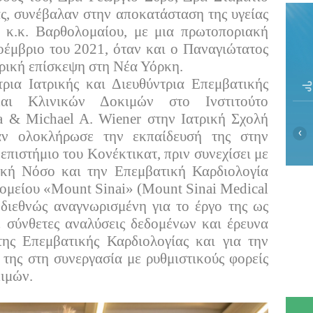
, συνέβαλαν στην αποκατάσταση της υγείας
 κ.κ. Βαρθολομαίου, με μια πρωτοποριακή
έμβριο του 2021, όταν και ο Παναγιώτατος
ορική επίσκεψη στη Νέα Υόρκη.
ρια Ιατρικής και Διευθύντρια Επεμβατικής
και Κλινικών Δοκιμών στο Ινστιτούτο
a
&
Michael
A
.
Wiener
στην Ιατρική Σχολή
‹
ν ολοκλήρωσε την εκπαίδευσή της στην
πιστήμιο του Κονέκτικατ, πριν συνεχίσει με
ακή Νόσο και την Επεμβατική Καρδιολογία
ομείου «
Mount
Sinai
» (
Mount
Sinai
Medical
 διεθνώς αναγνωρισμένη για το έργο της ως
με σύνθετες αναλύσεις δεδομένων και έρευνα
ης Επεμβατικής Καρδιολογίας και για την
 της στη συνεργασία με ρυθμιστικούς φορείς
κιμών.