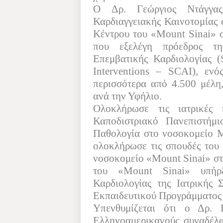
O
Δρ. Γεώργιος Ντάγγα
Καρδιαγγειακής Καινοτομίας 
Κέντρου του «
Mount
Sinai
» 
που εξελέγη πρόεδρος τη
Επεμβατικής Καρδιολογίας (
Interventions
–
SCAI
), ενό
περισσότερα από 4.500 μέλη
ανά την Υφήλιο.
Ολοκλήρωσε τις ιατρικές 
Καποδιστριακό Πανεπιστήμ
Παθολογία στο νοσοκομείο Μ
ολοκλήρωσε τις σπουδές του 
νοσοκομείο «
Mount
Sinai
» σ
του «
Mount
Sinai
» υπήρ
Καρδιολογίας της Ιατρικής 
Εκπαιδευτικού Προγράμματος 
Υπενθυμίζεται ότι ο Δρ. 
Ελληνοαμερικανούς συναδέλφ