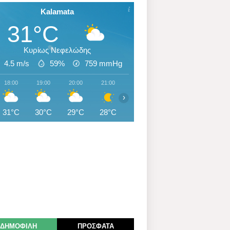
Kalamata
31°C
Κυρίως Νεφελώδης
4.5 m/s
59%
759
mmHg
18:00
19:00
20:00
21:00
22:00
23:00
00:00
›
31°C
30°C
29°C
28°C
28°C
28°C
28°C
ΔΗΜΟΦΙΛΗ
ΠΡΟΣΦΑΤΑ