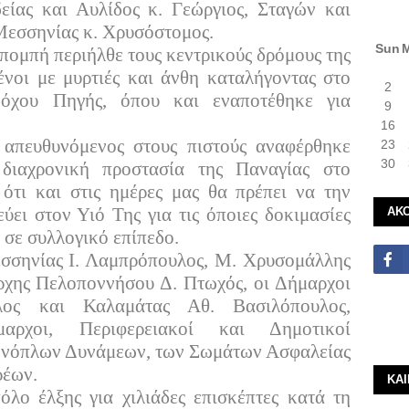
ίας και Αυλίδος κ. Γεώργιος, Σταγών και
Μεσσηνίας κ. Χρυσόστομος.
Sun
 πομπή περιήλθε τους κεντρικούς δρόμους της
ένοι με μυρτιές και άνθη καταλήγοντας στο
2
όχου Πηγής, όπου και εναποτέθηκε για
9
16
απευθυνόμενος στους πιστούς αναφέρθηκε
23
30
διαχρονική προστασία της Παναγίας στο
 ότι και στις ημέρες μας θα πρέπει να την
ΑΚ
ύει στον Υιό Της για τις όποιες δοκιμασίες
 σε συλλογικό επίπεδο.
σσηνίας Ι. Λαμπρόπουλος, Μ. Χρυσομάλλης
ρχης Πελοποννήσου Δ. Πτωχός, οι Δήμαρχοι
ος και Καλαμάτας Αθ. Βασιλόπουλος,
δήμαρχοι, Περιφερειακοί και Δημοτικοί
Ενόπλων Δυνάμεων, των Σωμάτων Ασφαλείας
ρέων.
ΚΑ
λο έλξης για χιλιάδες επισκέπτες κατά τη