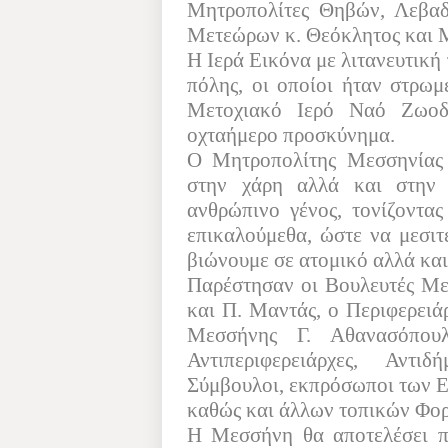
Μητροπολίτες Θηβών, Λεβαδε
Μετεώρων κ. Θεόκλητος και 
Η Ιερά Εικόνα με λιτανευτική
πόλης, οι οποίοι ήταν στρωμ
Μετοχιακό Ιερό Ναό Ζωοδ
οχταήμερο προσκύνημα.
Ο Μητροπολίτης Μεσσηνίας 
στην χάρη αλλά και στην 
ανθρώπινο γένος, τονίζοντας
επικαλούμεθα, ώστε να μεσιτε
βιώνουμε σε ατομικό αλλά και
Παρέστησαν οι Βουλευτές Με
και Π. Μαντάς, ο Περιφερειά
Μεσσήνης Γ. Αθανασόπουλ
Αντιπεριφερειάρχες, Αντι
Σύμβουλοι, εκπρόσωποι των 
καθώς και άλλων τοπικών Φο
Η Μεσσήνη θα αποτελέσει πό