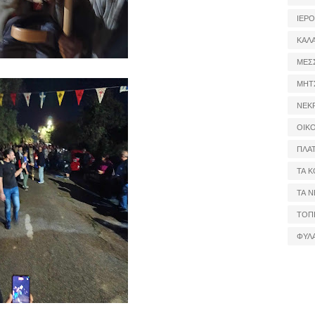
ΙΕΡ
ΚΑΛ
ΜΕΣ
ΜΗΤ
ΝΕΚ
ΟΙΚ
ΠΛΑ
ΤΑ Κ
ΤΑ Ν
ΤΟΠ
ΦΥΛ