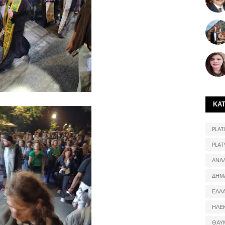
ΚΑ
PLATI
PLAT
ΑΝΑ
ΔΗΜ
ΕΛΛ
ΗΛΕ
ΘΑΥ