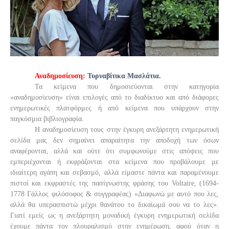
Αναδημοσίευση:
Τυρναβίτικα Μασλάτια.
Τα κείμενα που δημοσιεύονται στην κατηγορία
«αναδημοσίευση» είναι επιλογές από το διαδίκτυο και από διάφορες
ενημερωτικές πλατφόρμες ή από κείμενα που υπάρχουν στην
παγκόσμια βιβλιογραφία.
Η αναδημοσίευση τους στην έγκυρη ανεξάρτητη ενημερωτική
σελίδα μας δεν σημαίνει απαραίτητα την αποδοχή των όσων
αναφέρονται, αλλά και ούτε ότι συμφωνούμε στις απόψεις που
εμπεριέχονται ή εκφράζονται στα κείμενα που προβάλουμε με
ιδιαίτερη αγάπη και σεβασμό, αλλά είμαστε πάντα και παραμένουμε
πιστοί και εκφραστές της πασίγνωστης φράσης του Voltaire, (1694-
1778 Γάλλος φιλόσοφος & συγγραφέας) «Διαφωνώ με αυτό που λες,
αλλά θα υπερασπιστώ μέχρι θανάτου το δικαίωμά σου να το λες».
Γιατί εμείς ως η ανεξάρτητη μοναδική έγκυρη ενημερωτική σελίδα
έχουμε πάντα τον πλουραλισμό στην ενημέρωση, αφού όταν η