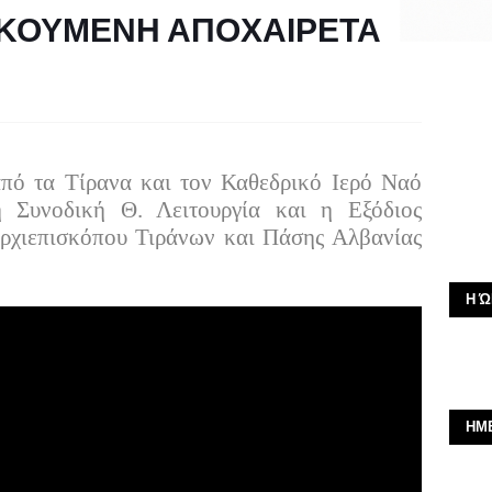
ΟΙΚΟΥΜΕΝΗ ΑΠΟΧΑΙΡΕΤΑ
από τα Τίρανα και τον Καθεδρικό Ιερό Ναό
 Συνοδική Θ. Λειτουργία και η Εξόδιος
ρχιεπισκόπου Τιράνων και Πάσης Αλβανίας
Η Ώ
ΗΜ