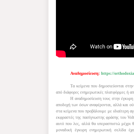
Αναδημοσίευση:
https://orthodoxia
Τα κείμενα που δημοσιεύονται στην
από διάφορες ενημερωτικές πλατφόρμες ή απ
Η αναδημοσίευση τους στην έγκυρη 
αποδοχή των όσων αναφέρονται, αλλά και ού
στα κείμενα που προβάλουμε με ιδιαίτερη αγ
εκφραστές της πασίγνωστης φράσης του Vol
αυτό που λες, αλλά θα υπερασπιστώ μέχρι θ
μοναδική έγκυρη ενημερωτική σελίδα έ