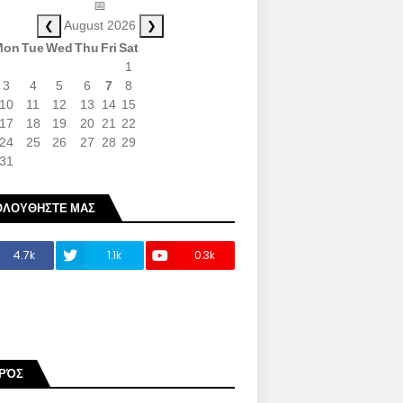
📅
❮
❯
August 2026
Mon
Tue
Wed
Thu
Fri
Sat
1
3
4
5
6
7
8
10
11
12
13
14
15
17
18
19
20
21
22
24
25
26
27
28
29
31
ΟΛΟΥΘΗΣΤΕ ΜΑΣ
4.7k
1.1k
0.3k
ΙΡΌΣ