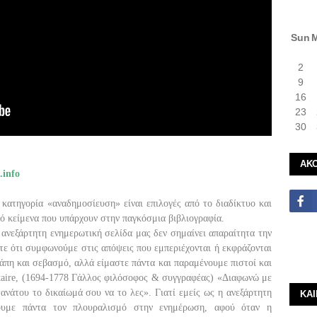
Sun
2
9
16
23
30
ΑΚ
.info
 κατηγορία «αναδημοσίευση» είναι επιλογές από το διαδίκτυο και
ό κείμενα που υπάρχουν στην παγκόσμια βιβλιογραφία.
ανεξάρτητη ενημερωτική σελίδα μας δεν σημαίνει απαραίτητα την
τε ότι συμφωνούμε στις απόψεις που εμπεριέχονται ή εκφράζονται
άπη και σεβασμό, αλλά είμαστε πάντα και παραμένουμε πιστοί και
taire, (1694-1778 Γάλλος φιλόσοφος & συγγραφέας) «Διαφωνώ με
ΚΑ
ανάτου το δικαίωμά σου να το λες». Γιατί εμείς ως η ανεξάρτητη
χουμε πάντα τον πλουραλισμό στην ενημέρωση, αφού όταν η