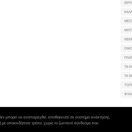
ΙΕΡ
ΚΑΛ
ΜΕΣ
ΜΗΤ
ΝΕΚ
ΟΙΚ
ΠΛΑ
ΤΑ Κ
ΤΑ Ν
ΤΟΠ
ΦΥΛ
δεν μπορεί να αναπαραχθεί, αποθηκευτεί σε σύστημα ανάκτησης,
 ή με οποιονδήποτε τρόπο, χωρίς το ζωντανό σύνδεσμο που