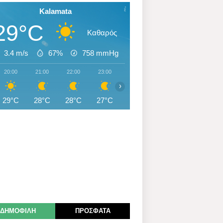
Kalamata
29°C
Καθαρός
3.4 m/s
67%
758
mmHg
20:00
21:00
22:00
23:00
00:00
01:00
02:00
›
29°C
28°C
28°C
27°C
27°C
27°C
27°C
ΔΗΜΟΦΙΛΗ
ΠΡΟΣΦΑΤΑ