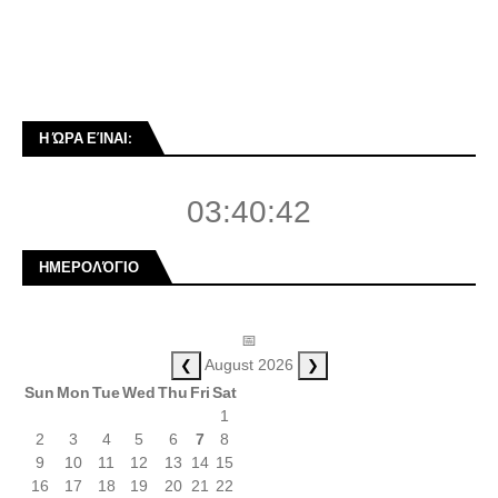
Η ΏΡΑ ΕΊΝΑΙ:
03:40:42
ΗΜΕΡΟΛΌΓΙΟ
📅
❮
❯
August 2026
Sun
Mon
Tue
Wed
Thu
Fri
Sat
1
2
3
4
5
6
7
8
9
10
11
12
13
14
15
16
17
18
19
20
21
22