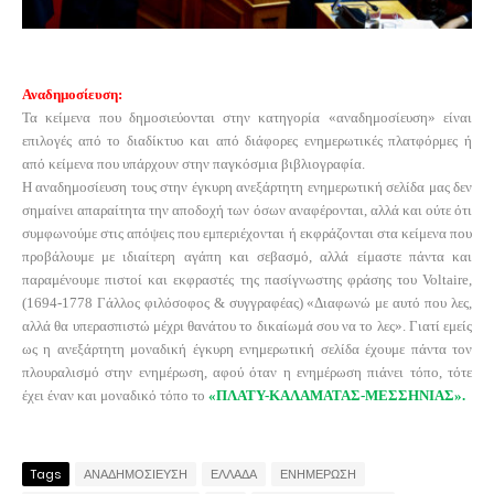
Αναδημοσίευση:
Τα κείμενα που δημοσιεύονται στην κατηγορία «αναδημοσίευση» είναι
επιλογές από το διαδίκτυο και από διάφορες ενημερωτικές πλατφόρμες ή
από κείμενα που υπάρχουν στην παγκόσμια βιβλιογραφία.
Η αναδημοσίευση τους στην έγκυρη ανεξάρτητη ενημερωτική σελίδα μας δεν
σημαίνει απαραίτητα την αποδοχή των όσων αναφέρονται, αλλά και ούτε ότι
συμφωνούμε στις απόψεις που εμπεριέχονται ή εκφράζονται στα κείμενα που
προβάλουμε με ιδιαίτερη αγάπη και σεβασμό, αλλά είμαστε πάντα και
παραμένουμε πιστοί και εκφραστές της πασίγνωστης φράσης του
Voltaire
,
(1694-1778 Γάλλος φιλόσοφος & συγγραφέας) «Διαφωνώ με αυτό που λες,
αλλά θα υπερασπιστώ μέχρι θανάτου το δικαίωμά σου να το λες». Γιατί εμείς
ως η ανεξάρτητη μοναδική έγκυρη ενημερωτική σελίδα έχουμε πάντα τον
πλουραλισμό στην ενημέρωση, αφού όταν η ενημέρωση πιάνει τόπο, τότε
έχει έναν και μοναδικό τόπο το
«ΠΛΑΤΥ-ΚΑΛΑΜΑΤΑΣ-ΜΕΣΣΗΝΙΑΣ».
Tags
ΑΝΑΔΗΜΟΣΙΕΥΣΗ
ΕΛΛΑΔΑ
ΕΝΗΜΕΡΩΣΗ