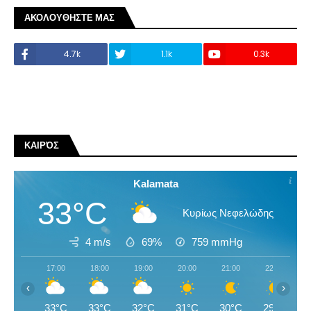
ΑΚΟΛΟΥΘΗΣΤΕ ΜΑΣ
4.7k
1.1k
0.3k
ΚΑΙΡΌΣ
Kalamata
33°C
Κυρίως Νεφελώδης
4 m/s
69%
759
mmHg
17:00
18:00
19:00
20:00
21:00
22:00
‹
›
33°C
33°C
32°C
31°C
30°C
29°C