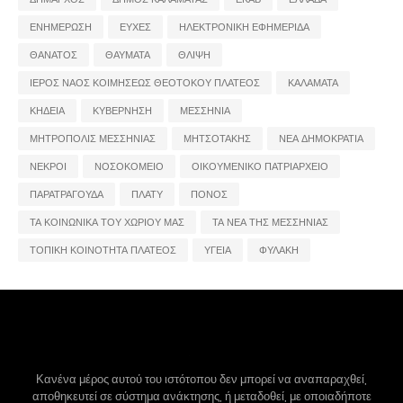
ΕΝΗΜΕΡΩΣΗ
ΕΥΧΕΣ
ΗΛΕΚΤΡΟΝΙΚΗ ΕΦΗΜΕΡΙΔΑ
ΘΑΝΑΤΟΣ
ΘΑΥΜΑΤΑ
ΘΛΙΨΗ
ΙΕΡΟΣ ΝΑΟΣ ΚΟΙΜΗΣΕΩΣ ΘΕΟΤΟΚΟΥ ΠΛΑΤΕΟΣ
ΚΑΛΑΜΑΤΑ
ΚΗΔΕΙΑ
ΚΥΒΕΡΝΗΣΗ
ΜΕΣΣΗΝΙΑ
ΜΗΤΡΟΠΟΛΙΣ ΜΕΣΣΗΝΙΑΣ
ΜΗΤΣΟΤΑΚΗΣ
ΝΕΑ ΔΗΜΟΚΡΑΤΙΑ
ΝΕΚΡΟΙ
ΝΟΣΟΚΟΜΕΙΟ
ΟΙΚΟΥΜΕΝΙΚΟ ΠΑΤΡΙΑΡΧΕΙΟ
ΠΑΡΑΤΡΑΓΟΥΔΑ
ΠΛΑΤΥ
ΠΟΝΟΣ
ΤΑ ΚΟΙΝΩΝΙΚΑ ΤΟΥ ΧΩΡΙΟΥ ΜΑΣ
ΤΑ ΝΕΑ ΤΗΣ ΜΕΣΣΗΝΙΑΣ
ΤΟΠΙΚΗ ΚΟΙΝΟΤΗΤΑ ΠΛΑΤΕΟΣ
ΥΓΕΙΑ
ΦΥΛΑΚΗ
Κανένα μέρος αυτού του ιστότοπου δεν μπορεί να αναπαραχθεί,
αποθηκευτεί σε σύστημα ανάκτησης, ή μεταδοθεί, με οποιαδήποτε