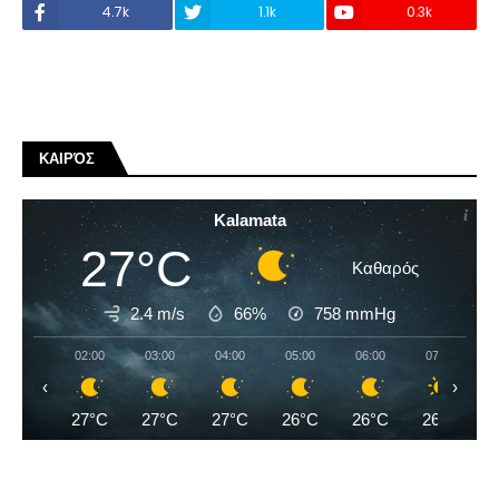
4.7k
1.1k
0.3k
ΚΑΙΡΌΣ
Kalamata
27°C
Καθαρός
2.4 m/s
66%
758
mmHg
02:00
03:00
04:00
05:00
06:00
07:00
‹
›
27°C
27°C
27°C
26°C
26°C
26°C