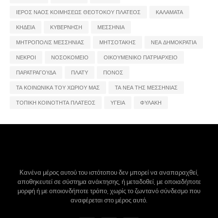
ΙΕΡΟΣ ΝΑΟΣ ΚΟΙΜΗΣΕΩΣ ΘΕΟΤΟΚΟΥ ΠΛΑΤΕΟΣ
ΚΑΛΑΜΑΤΑ
ΚΗΔΕΙΑ
ΚΥΒΕΡΝΗΣΗ
ΜΕΣΣΗΝΙΑ
ΜΗΤΡΟΠΟΛΙΣ ΜΕΣΣΗΝΙΑΣ
ΜΗΤΣΟΤΑΚΗΣ
ΝΕΑ ΔΗΜΟΚΡΑΤΙΑ
ΝΕΚΡΟΙ
ΝΟΣΟΚΟΜΕΙΟ
ΟΙΚΟΥΜΕΝΙΚΟ ΠΑΤΡΙΑΡΧΕΙΟ
ΠΑΡΑΤΡΑΓΟΥΔΑ
ΠΛΑΤΥ
ΠΟΝΟΣ
ΤΑ ΚΟΙΝΩΝΙΚΑ ΤΟΥ ΧΩΡΙΟΥ ΜΑΣ
ΤΑ ΝΕΑ ΤΗΣ ΜΕΣΣΗΝΙΑΣ
ΤΟΠΙΚΗ ΚΟΙΝΟΤΗΤΑ ΠΛΑΤΕΟΣ
ΥΓΕΙΑ
ΦΥΛΑΚΗ
Κανένα μέρος αυτού του ιστότοπου δεν μπορεί να αναπαραχθεί,
αποθηκευτεί σε σύστημα ανάκτησης, ή μεταδοθεί, με οποιαδήποτε
μορφή ή με οποιονδήποτε τρόπο, χωρίς το ζωντανό σύνδεσμο που
αναφέρεται στο μέρος αυτό.