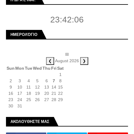
23:42:07
ΗΜΕΡΟΛΌΓΙΟ
📅
❮
❯
August 2026
Sun
Mon
Tue
Wed
Thu
Fri
Sat
1
2
3
4
5
6
7
8
9
10
11
12
13
14
15
16
17
18
19
20
21
22
23
24
25
26
27
28
29
30
31
ΑΚΟΛΟΥΘΗΣΤΕ ΜΑΣ