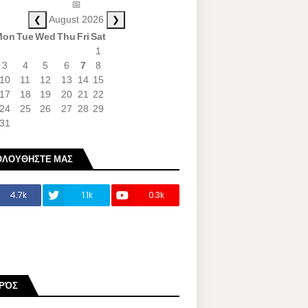
📅
❮
❯
August 2026
Mon
Tue
Wed
Thu
Fri
Sat
1
3
4
5
6
7
8
10
11
12
13
14
15
17
18
19
20
21
22
24
25
26
27
28
29
31
ΟΛΟΥΘΗΣΤΕ ΜΑΣ
4.7k
1.1k
0.3k
ΙΡΌΣ