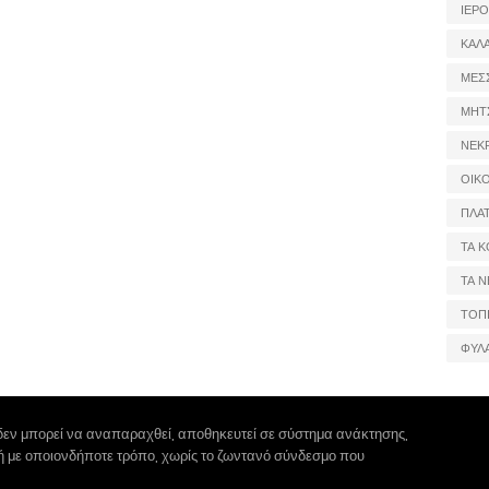
ΙΕΡ
ΚΑΛ
ΜΕΣ
ΜΗΤ
ΝΕΚ
ΟΙΚ
ΠΛΑ
ΤΑ Κ
ΤΑ Ν
ΤΟΠ
ΦΥΛ
δεν μπορεί να αναπαραχθεί, αποθηκευτεί σε σύστημα ανάκτησης,
 ή με οποιονδήποτε τρόπο, χωρίς το ζωντανό σύνδεσμο που