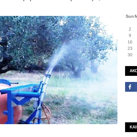
Sun
2
9
16
23
30
ΑΚ
ΚΑ