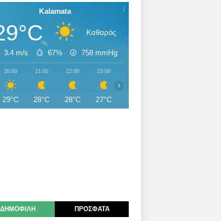
Kalamata
29°C
Καθαρός
3.4 m/s
67%
758
mmHg
20:00
21:00
22:00
23:00
00:00
01:00
02:00
›
29°C
28°C
28°C
27°C
27°C
27°C
27°C
ΔΗΜΟΦΙΛΗ
ΠΡΟΣΦΑΤΑ