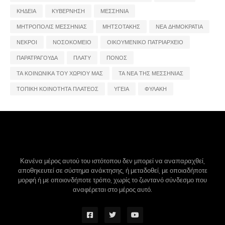
ΚΗΔΕΙΑ
ΚΥΒΕΡΝΗΣΗ
ΜΕΣΣΗΝΙΑ
ΜΗΤΡΟΠΟΛΙΣ ΜΕΣΣΗΝΙΑΣ
ΜΗΤΣΟΤΑΚΗΣ
ΝΕΑ ΔΗΜΟΚΡΑΤΙΑ
ΝΕΚΡΟΙ
ΝΟΣΟΚΟΜΕΙΟ
ΟΙΚΟΥΜΕΝΙΚΟ ΠΑΤΡΙΑΡΧΕΙΟ
ΠΑΡΑΤΡΑΓΟΥΔΑ
ΠΛΑΤΥ
ΠΟΝΟΣ
ΤΑ ΚΟΙΝΩΝΙΚΑ ΤΟΥ ΧΩΡΙΟΥ ΜΑΣ
ΤΑ ΝΕΑ ΤΗΣ ΜΕΣΣΗΝΙΑΣ
ΤΟΠΙΚΗ ΚΟΙΝΟΤΗΤΑ ΠΛΑΤΕΟΣ
ΥΓΕΙΑ
ΦΥΛΑΚΗ
Κανένα μέρος αυτού του ιστότοπου δεν μπορεί να αναπαραχθεί,
αποθηκευτεί σε σύστημα ανάκτησης, ή μεταδοθεί, με οποιαδήποτε
μορφή ή με οποιονδήποτε τρόπο, χωρίς το ζωντανό σύνδεσμο που
αναφέρεται στο μέρος αυτό.