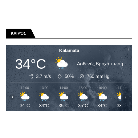
ΚΑΙΡΌΣ
Kalamata
34°C
Ασθενής Βροχόπτωση
3.7 m/s
50%
760
mmHg
12:00
13:00
14:00
15:00
16:00
17:00
‹
›
34°C
34°C
35°C
35°C
34°C
33°C