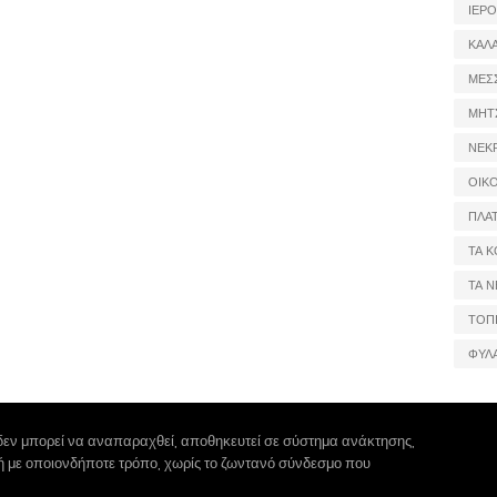
ΙΕΡ
ΚΑΛ
ΜΕΣ
ΜΗΤ
ΝΕΚ
ΟΙΚ
ΠΛΑ
ΤΑ Κ
ΤΑ Ν
ΤΟΠ
ΦΥΛ
δεν μπορεί να αναπαραχθεί, αποθηκευτεί σε σύστημα ανάκτησης,
 ή με οποιονδήποτε τρόπο, χωρίς το ζωντανό σύνδεσμο που