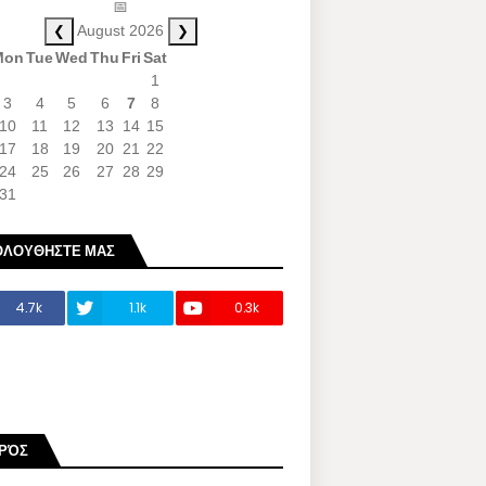
📅
❮
❯
August 2026
Mon
Tue
Wed
Thu
Fri
Sat
1
3
4
5
6
7
8
10
11
12
13
14
15
17
18
19
20
21
22
24
25
26
27
28
29
31
ΟΛΟΥΘΗΣΤΕ ΜΑΣ
4.7k
1.1k
0.3k
ΙΡΌΣ