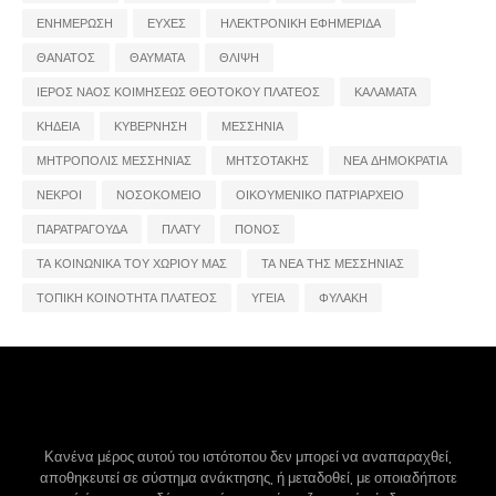
ΕΝΗΜΕΡΩΣΗ
ΕΥΧΕΣ
ΗΛΕΚΤΡΟΝΙΚΗ ΕΦΗΜΕΡΙΔΑ
ΘΑΝΑΤΟΣ
ΘΑΥΜΑΤΑ
ΘΛΙΨΗ
ΙΕΡΟΣ ΝΑΟΣ ΚΟΙΜΗΣΕΩΣ ΘΕΟΤΟΚΟΥ ΠΛΑΤΕΟΣ
ΚΑΛΑΜΑΤΑ
ΚΗΔΕΙΑ
ΚΥΒΕΡΝΗΣΗ
ΜΕΣΣΗΝΙΑ
ΜΗΤΡΟΠΟΛΙΣ ΜΕΣΣΗΝΙΑΣ
ΜΗΤΣΟΤΑΚΗΣ
ΝΕΑ ΔΗΜΟΚΡΑΤΙΑ
ΝΕΚΡΟΙ
ΝΟΣΟΚΟΜΕΙΟ
ΟΙΚΟΥΜΕΝΙΚΟ ΠΑΤΡΙΑΡΧΕΙΟ
ΠΑΡΑΤΡΑΓΟΥΔΑ
ΠΛΑΤΥ
ΠΟΝΟΣ
ΤΑ ΚΟΙΝΩΝΙΚΑ ΤΟΥ ΧΩΡΙΟΥ ΜΑΣ
ΤΑ ΝΕΑ ΤΗΣ ΜΕΣΣΗΝΙΑΣ
ΤΟΠΙΚΗ ΚΟΙΝΟΤΗΤΑ ΠΛΑΤΕΟΣ
ΥΓΕΙΑ
ΦΥΛΑΚΗ
Κανένα μέρος αυτού του ιστότοπου δεν μπορεί να αναπαραχθεί,
αποθηκευτεί σε σύστημα ανάκτησης, ή μεταδοθεί, με οποιαδήποτε