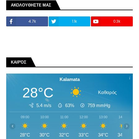
ΑΚΟΛΟΥΘΗΣΤΕ ΜΑΣ
4.7k
1.1k
0.3k
ΚΑΙΡΌΣ
Kalamata
28°C
Καθαρός
5.4 m/s
63%
759
mmHg
09:00
10:00
11:00
12:00
13:00
14:00
‹
›
28°C
30°C
32°C
33°C
34°C
34°C