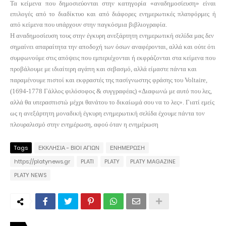
Τα κείμενα που δημοσιεύονται στην κατηγορία «αναδημοσίευση» είναι
επιλογές από το διαδίκτυο και από διάφορες ενημερωτικές πλατφόρμες ή
από κείμενα που υπάρχουν στην παγκόσμια βιβλιογραφία.
Η αναδημοσίευση τους στην έγκυρη ανεξάρτητη ενημερωτική σελίδα μας δεν
σημαίνει απαραίτητα την αποδοχή των όσων αναφέρονται, αλλά και ούτε ότι
συμφωνούμε στις απόψεις που εμπεριέχονται ή εκφράζονται στα κείμενα που
προβάλουμε με ιδιαίτερη αγάπη και σεβασμό, αλλά είμαστε πάντα και
παραμένουμε πιστοί και εκφραστές της πασίγνωστης φράσης του
Voltaire
,
(1694-1778 Γάλλος φιλόσοφος & συγγραφέας) «Διαφωνώ με αυτό που λες,
αλλά θα υπερασπιστώ μέχρι θανάτου το δικαίωμά σου να το λες». Γιατί εμείς
ως η ανεξάρτητη μοναδική έγκυρη ενημερωτική σελίδα έχουμε πάντα τον
πλουραλισμό στην ενημέρωση, αφού όταν η ενημέρωση
Tags
ΕΚΚΛΗΣΙΑ - ΒΙΟΙ ΑΓΙΩΝ
ΕΝΗΜΕΡΩΣΗ
https://platynews.gr
PLATI
PLATY
PLATY MAGAZINE
PLATY NEWS