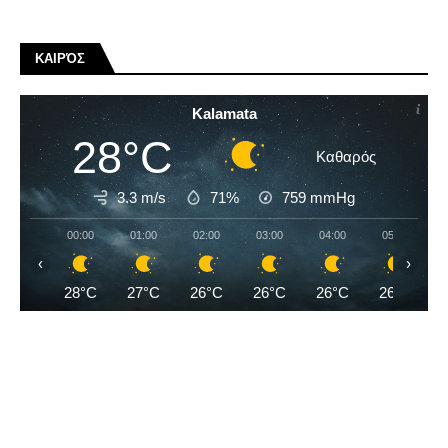
ΚΑΙΡΌΣ
Kalamata
28°C
Καθαρός
3.3 m/s
71%
759
mmHg
00:00
01:00
02:00
03:00
04:00
05:00
‹
›
28°C
27°C
26°C
26°C
26°C
26°C