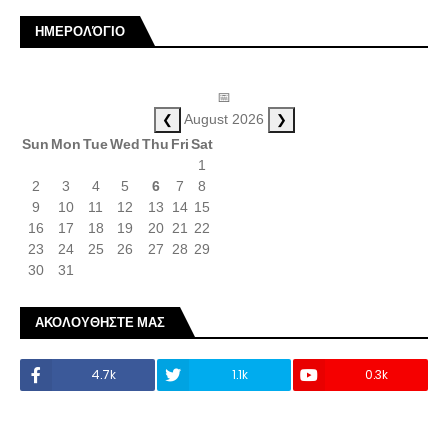
ΗΜΕΡΟΛΌΓΙΟ
📅
❮
❯
August 2026
Sun
Mon
Tue
Wed
Thu
Fri
Sat
1
2
3
4
5
6
7
8
9
10
11
12
13
14
15
16
17
18
19
20
21
22
23
24
25
26
27
28
29
30
31
ΑΚΟΛΟΥΘΗΣΤΕ ΜΑΣ
4.7k
1.1k
0.3k