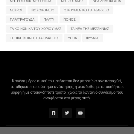
ΜΗΤΡΟΠΟΛΙΣ ΜΕΣΣΗΝΙΑΣ
ΜΗΤΣΟΤΑΚΗΣ
ΝΕΑ ΔΗΜΟΚΡΑΤΙΑ
ΝΕΚΡΟΙ
ΝΟΣΟΚΟΜΕΙΟ
ΟΙΚΟΥΜΕΝΙΚΟ ΠΑΤΡΙΑΡΧΕΙΟ
ΠΑΡΑΤΡΑΓΟΥΔΑ
ΠΛΑΤΥ
ΠΟΝΟΣ
ΤΑ ΚΟΙΝΩΝΙΚΑ ΤΟΥ ΧΩΡΙΟΥ ΜΑΣ
ΤΑ ΝΕΑ ΤΗΣ ΜΕΣΣΗΝΙΑΣ
ΤΟΠΙΚΗ ΚΟΙΝΟΤΗΤΑ ΠΛΑΤΕΟΣ
ΥΓΕΙΑ
ΦΥΛΑΚΗ
Κανένα μέρος αυτού του ιστότοπου δεν μπορεί να αναπαραχθεί,
αποθηκευτεί σε σύστημα ανάκτησης, ή μεταδοθεί, με οποιαδήποτε
μορφή ή με οποιονδήποτε τρόπο, χωρίς το ζωντανό σύνδεσμο που
αναφέρεται στο μέρος αυτό.
Design by -
Blogger Themes
|
Blogger Templates