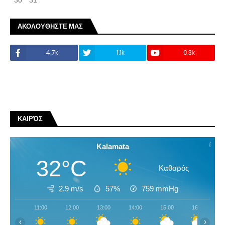
30
31
ΑΚΟΛΟΥΘΗΣΤΕ ΜΑΣ
4.7k
1.1k
0.3k
ΚΑΙΡΌΣ
Kalamata
32°C
Καθαρός
2.9 m/s
57%
759
mmHg
11:00
12:00
13:00
14:00
15:00
16:00
‹
›