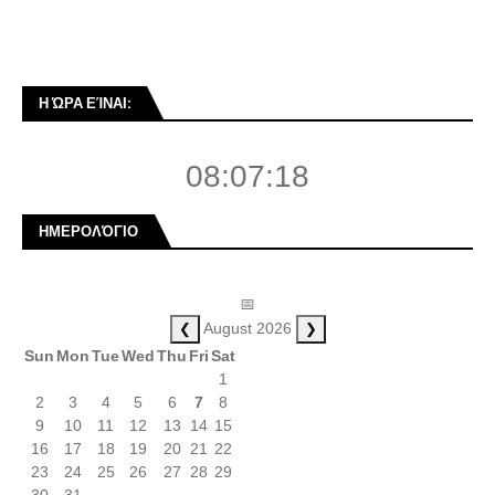
Η ΏΡΑ ΕΊΝΑΙ:
08:07:18
ΗΜΕΡΟΛΌΓΙΟ
📅
❮
❯
August 2026
Sun
Mon
Tue
Wed
Thu
Fri
Sat
1
2
3
4
5
6
7
8
9
10
11
12
13
14
15
16
17
18
19
20
21
22
23
24
25
26
27
28
29