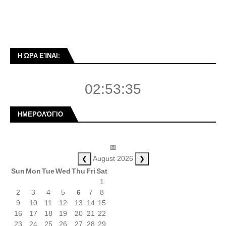
Η ΏΡΑ ΕΊΝΑΙ:
02:53:36
ΗΜΕΡΟΛΌΓΙΟ
📅
❮
❯
August 2026
Sun
Mon
Tue
Wed
Thu
Fri
Sat
1
2
3
4
5
6
7
8
9
10
11
12
13
14
15
16
17
18
19
20
21
22
23
24
25
26
27
28
29