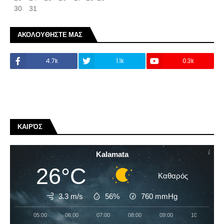
30
31
ΑΚΟΛΟΥΘΗΣΤΕ ΜΑΣ
4.7k
1.1k
0.3k
ΚΑΙΡΌΣ
Kalamata
26°C
Καθαρός
3.3 m/s
56%
760
mmHg
05:00
06:00
07:00
08:00
09:00
10:00