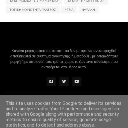
ΤΑ ΚΟΙΝΩΝΙΚΑ ΤΟΥ ΧΩΡΙΟΥ ΜΑΣ
ΤΑ ΝΕΑ ΤΗΣ ΜΕΣΣΗΝΙΑΣ
ΤΟΠΙΚΗ ΚΟΙΝΟΤΗΤΑ ΠΛΑΤΕΟΣ
ΥΓΕΙΑ
ΦΥΛΑΚΗ
Κανένα μέρος αυτού του ιστότοπου δεν μπορεί να αναπαραχθεί,
αποθηκευτεί σε σύστημα ανάκτησης, ή μεταδοθεί, με οποιαδήποτε
μορφή ή με οποιονδήποτε τρόπο, χωρίς το ζωντανό σύνδεσμο που
αναφέρεται στο μέρος αυτό.
Design by -
Blogger Themes
|
Blogger Templates
This site uses cookies from Google to deliver its services
and to analyze traffic. Your IP address and user-agent are
shared with Google along with performance and security
metrics to ensure quality of service, generate usage
statistics, and to detect and address abuse.