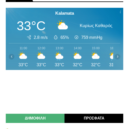
Kalamata
33°C
Κυρίως Καθαρός
2.8 m/s
65%
759
mmHg
11:00
12:00
13:00
14:00
15:00
16:00
‹
›
33°C
33°C
33°C
32°C
32°C
31°C
ΔΗΜΟΦΙΛΗ
ΠΡΟΣΦΑΤΑ