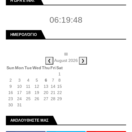
Η ΏΡΑ ΕΊΝΑΙ:
06:19:49
ΗΜΕΡΟΛΌΓΙΟ
📅
❮
❯
August 2026
Sun
Mon
Tue
Wed
Thu
Fri
Sat
1
2
3
4
5
6
7
8
9
10
11
12
13
14
15
16
17
18
19
20
21
22
23
24
25
26
27
28
29
30
31
ΑΚΟΛΟΥΘΗΣΤΕ ΜΑΣ