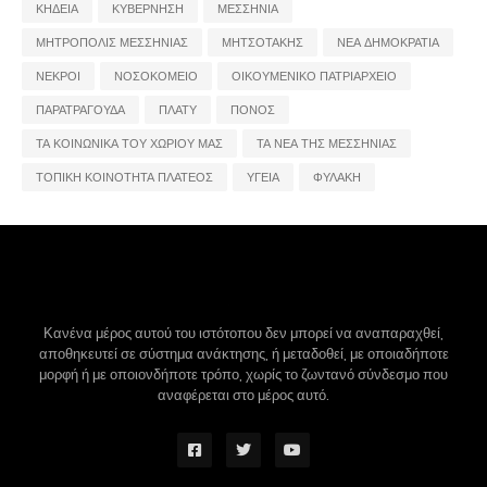
ΚΗΔΕΙΑ
ΚΥΒΕΡΝΗΣΗ
ΜΕΣΣΗΝΙΑ
ΜΗΤΡΟΠΟΛΙΣ ΜΕΣΣΗΝΙΑΣ
ΜΗΤΣΟΤΑΚΗΣ
ΝΕΑ ΔΗΜΟΚΡΑΤΙΑ
ΝΕΚΡΟΙ
ΝΟΣΟΚΟΜΕΙΟ
ΟΙΚΟΥΜΕΝΙΚΟ ΠΑΤΡΙΑΡΧΕΙΟ
ΠΑΡΑΤΡΑΓΟΥΔΑ
ΠΛΑΤΥ
ΠΟΝΟΣ
ΤΑ ΚΟΙΝΩΝΙΚΑ ΤΟΥ ΧΩΡΙΟΥ ΜΑΣ
ΤΑ ΝΕΑ ΤΗΣ ΜΕΣΣΗΝΙΑΣ
ΤΟΠΙΚΗ ΚΟΙΝΟΤΗΤΑ ΠΛΑΤΕΟΣ
ΥΓΕΙΑ
ΦΥΛΑΚΗ
Κανένα μέρος αυτού του ιστότοπου δεν μπορεί να αναπαραχθεί,
αποθηκευτεί σε σύστημα ανάκτησης, ή μεταδοθεί, με οποιαδήποτε
μορφή ή με οποιονδήποτε τρόπο, χωρίς το ζωντανό σύνδεσμο που
αναφέρεται στο μέρος αυτό.