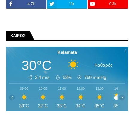
4.7k
1.1k
0.3k
ΚΑΙΡΌΣ
Kalamata
30°C
Καθαρός
3.4 m/s
53%
760
mmHg
09:00
10:00
11:00
12:00
13:00
14:00
‹
›
30°C
32°C
33°C
34°C
35°C
35°C