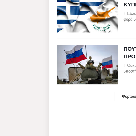
ΚΥΠ
Η Ελλά
φορά υ
ΠΟΥΤ
ΠΡΟ
Η Ουκρ
υποστή
Φόρτωσ