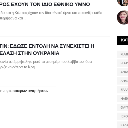
ΡΟΣ ΕΧΟΥΝ ΤΟΝ ΙΔΙΟ ΕΘΝΙΚΟ ΥΜΝΟ
δα και η Κύπρος έχουν τον ίδιο εθνικό ύμνο και παιανίζει κάθε
περήφανα και …
ΚΑ
ΙΝ: ΕΔΩΣΕ ΕΝΤΟΛΗ ΝΑ ΣΥΝΕΧΙΣΤΕΙ Η
ΕΛΑΣΗ ΣΤΗΝ ΟΥΚΡΑΝΙΑ
PLATI
ανία απέρριψε λίγο μετά το μεσημέρι του Σαββάτου, όσα
PLAT
ριζε νωρίτερα το Κρεμ…
ΑΝΑ
ΔΗΜ
ΕΛΛ
η περισσότερων αναρτήσεων
ΗΛΕ
ΘΑΥ
ΙΕΡ
ΚΑΛ