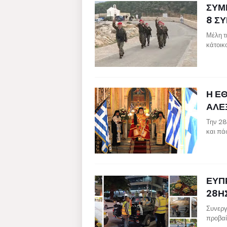
ΣΥΜ
8 Σ
Μέλη τ
κάτοικ
Η Ε
ΑΛΕ
Την 28
και πά
ΕΥΠ
28Η
Συνεργ
προβαί