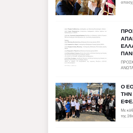
απασχο
ΠΡΟ
ΑΠΑ
ΕΛΛ
ΠΑΝ
ΠΡΟΣΚ
ΑΝΩΤΑ
Ο Ε
ΤΗΝ
ΕΦΕ
Με κάθ
της 28