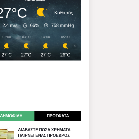
27°C
Καθαρός
2.4 m/s
66%
758
mmHg
02:00
03:00
04:00
05:00
06:00
07:00
08:00
›
27°C
27°C
27°C
26°C
26°C
26°C
28°C
ΔΗΜΟΦΙΛΗ
ΠΡΟΣΦΑΤΑ
ΔΙΑΒΑΣΤΕ ΠΟΣΑ ΧΡΗΜΑΤΑ
ΠΑΙΡΝΕΙ ΕΝΑΣ ΠΡΟΕΔΡΟΣ