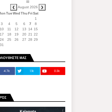
📅
❮
❯
August 2026
Mon
Tue
Wed
Thu
Fri
Sat
1
3
4
5
6
7
8
10
11
12
13
14
15
17
18
19
20
21
22
24
25
26
27
28
29
31
ΟΛΟΥΘΗΣΤΕ ΜΑΣ
4.7k
1.1k
0.3k
ΙΡΌΣ
Kalamata