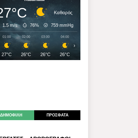
27°C
Καθαρός
1.5 m/s
76%
759
mmHg
01:00
02:00
03:00
04:00
05:00
06:00
07:00
›
27°C
26°C
26°C
26°C
26°C
25°C
25°C
ΔΗΜΟΦΙΛΗ
ΠΡΟΣΦΑΤΑ