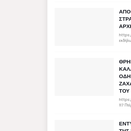
ΑΠΟ
ΣΤΡ
ΑΡΧ
https:
εκδήλω
ΘΡΗ
ΚΑΛ
ΟΔΗ
ΖΑΧΑ
ΤΟΥ
https:
117 Πτ
ΕΝΤ
ΤΗΣ 