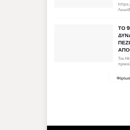
https:
Λεωνίδ
ΤΟ 9
ΔΥΝ
ΠΕΖ
ΑΠΟ 
Του Ηλ
προκαλ
Φόρτωσ