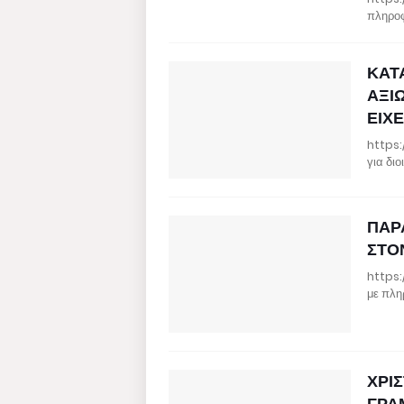
πληροφ
ΚΑΤ
ΑΞΙ
ΕΙΧ
https:
για δι
ΠΑΡ
ΣΤΟ
https:
με πλη
ΧΡΙ
ΓΡΑ