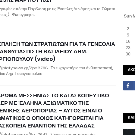
ραφίες από την Παρέλαση με τις Ένοπλες Δυνάμεις και τα Σώματα
είας ) Φωτογραφίες…
Sun
2
9
16
ΚΠΛΗΞΗ ΤΩΝ ΣΤΡΑΤΙΩΤΩΝ ΓΙΑ ΤΑ ΓΕΝΕΘΛΙΑ
23
 ΑΝΘΥΠΑΣΠΙΣΤΗ ΒΑΣΙΛΕΙΟΥ ΔΗΜ.
30
ΡΓΙΟΠΟΥΛΟΥ (video)
//platynews.gr/?p=8768 Το ευχαριστήριο του Ανθυπασπιστή,
ΑΚ
ίου Δημ. Γεωργιόπουλου…
ΑΡΩΜΑ ΜΕΣΣΗΝΙΑΣ ΤΟ ΚΑΤΑΣΚΟΠΕΥΤΙΚΟ
ΛΕΡ ΜΕ ΈΛΛΗΝΑ ΑΞΙΩΜΑΤΙΚΟ ΤΗΣ
ΕΜΙΚΗΣ ΑΕΡΟΠΟΡΙΑΣ – ΑΥΤΟΣ ΕΙΝΑΙ Ο
ΩΜΑΤΙΚΟΣ Ο ΟΠΟΙΟΣ ΚΑΤΗΓΟΡΕΙΤΑΙ ΓΙΑ
ΚΑ
ΑΣΚΟΠΕΙΑ ΕΝΑΝΤΙΟΝ ΤΗΣ ΕΛΛΑΔΑΣ
//platynews.gr/?p=7647 Σύμφωνα με τις τελευταίες