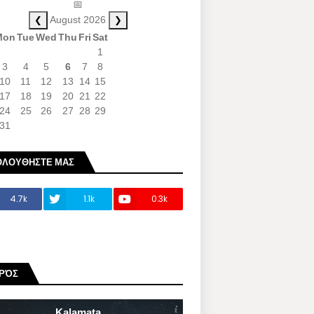
📅
❮
❯
August 2026
Mon
Tue
Wed
Thu
Fri
Sat
1
3
4
5
6
7
8
10
11
12
13
14
15
17
18
19
20
21
22
24
25
26
27
28
29
31
ΟΛΟΥΘΗΣΤΕ ΜΑΣ
4.7k
1.1k
0.3k
ΙΡΌΣ
Kalamata