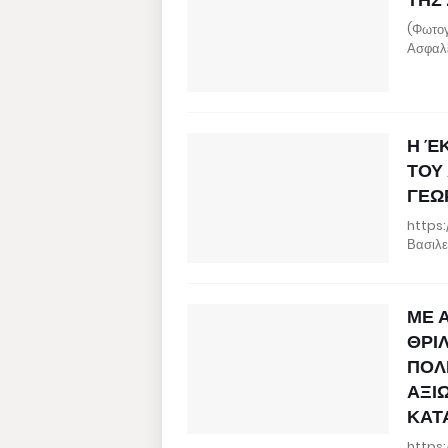
(Φωτογ
Ασφαλ
Η Έ
ΤΟΥ
ΓΕΩ
https:
Βασιλε
ΜΕ 
ΘΡΙ
ΠΟΛ
ΑΞΙ
ΚΑΤ
https: