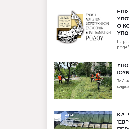
ΕΠΙ
ΥΠΟ
ΟΙΚ
ΥΠΟ
https
page/
ΥΠΟ
ΙΟΥΝ
Το Αυτ
ενημερ
ΚΑΤ
ΈΒΡ
ΠΕΡ