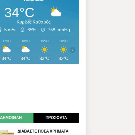
34°C
Κυρίως Καθαρός
5 m/s
65%
758
mmHg
17:00
18:00
19:00
20:00
21:00
22:00
23:00
›
34°C
34°C
33°C
32°C
30°C
30°C
29°C
ΔΗΜΟΦΙΛΗ
ΠΡΟΣΦΑΤΑ
ΔΙΑΒΑΣΤΕ ΠΟΣΑ ΧΡΗΜΑΤΑ