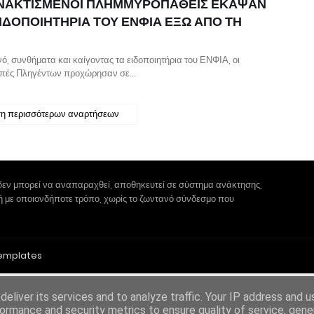
ΝΑΚΤΙΣΜΕΝΟΙ ΠΛΗΜΜΥΡΟΠΑΘΕΙΣ ΕΚΑΨΑΝ
ΕΙΔΟΠΟΙΗΤΗΡΙΑ ΤΟΥ ΕΝΦΙΑ ΕΞΩ ΑΠΟ ΤΗ
ό, συνθήματα και καίγοντας τα ειδοποιητήρια του ΕΝΦΙΑ, οι
οπές Πληγέντων προχώρησαν σε…
η περισσότερων αναρτήσεων
δεν μπορεί να αναπαραχθεί, αποθηκευτεί σε σύστημα ανάκτησης,
 ή με οποιονδήποτε τρόπο, χωρίς το ζωντανό σύνδεσμο που
Templates
eliver its services and to analyze traffic. Your IP address and 
ormance and security metrics to ensure quality of service, gen