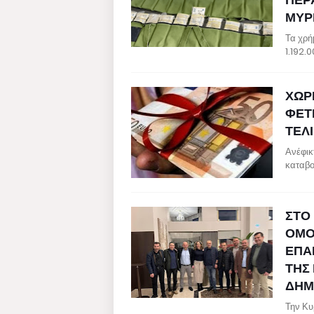
ΜΥΡ
Τα χρή
1.192.
ΧΩΡ
ΦΕΤ
ΤΕΛΙ
Ανέφικ
καταβο
ΣΤΟ 
ΟΜΟ
ΕΠΑ
ΤΗΣ
ΔΗΜ
Την Κυ