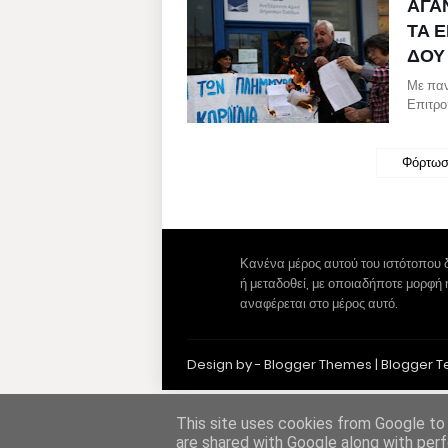
ΑΓΑ
ΤΑ 
ΔΟΥ
Με παν
Επιτρ
Φόρτωσ
Κανένα μέρος αυτού του ιστότοπου 
ή μεταδοθεί, με οποιαδήποτε μορφή
αναφέρεται στο μέρος αυτό.
Design by -
Blogger Themes
|
Blogger 
This site uses cookies from Google to d
are shared with Google along with perf