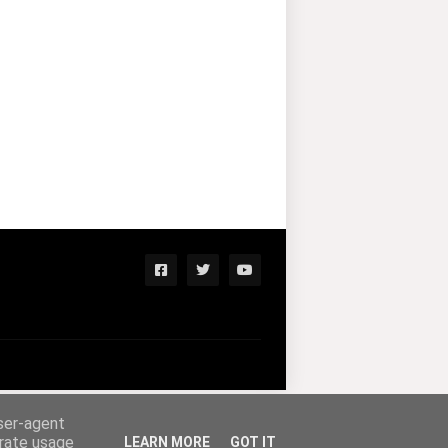
user-agent
erate usage
LEARN MORE
GOT IT