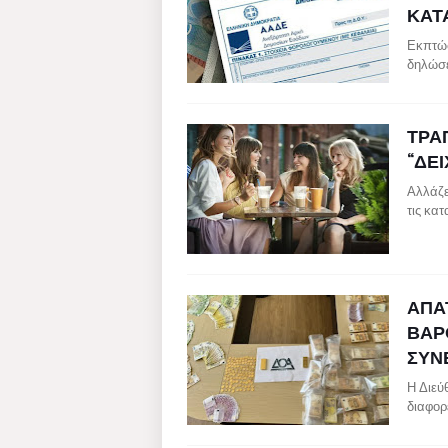
ΚΑΤΑ
Εκπτώσ
δηλώσε
ΤΡΑ
“ΔΕΙ
Αλλάζε
τις κατ
ΑΠΑ
ΒΑΡΟ
ΣΥΝ
Η Διεύ
διαφορ