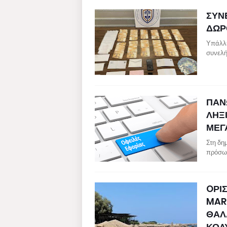
ΣΥΝ
ΔΩΡ
Υπάλλη
συνελή
ΠΑΝ
ΛΗΞ
ΜΕΓ
Στη δη
πρόσω
OΡΙ
MAR
ΘΑΛ
ΚΟΛ