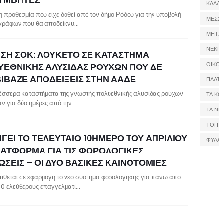
ΚΑΛ
η προθεσμία που είχε δοθεί από τον δήμο Ρόδου για την υποβολή
ΜΕΣ
γράφων που θα αποδείκνυ…
ΜΗΤ
ΝΕΚ
ΗΣΗ ΣΟΚ: ΛΟΥΚΕΤΟ ΣΕ ΚΑΤΑΣΤΗΜΑ
ΟΙΚ
ΥΕΘΝΙΚΗΣ ΑΛΥΣΙΔΑΣ ΡΟΥΧΩΝ ΠΟΥ ΔΕ
ΒΙΒΑΖΕ ΑΠΟΔΕΙΞΕΙΣ ΣΤΗΝ ΑΑΔΕ
ΠΛΑ
έσσερα καταστήματα της γνωστής πολυεθνικής αλυσίδας ρούχων
ΤΑ Κ
αν για δύο ημέρες από την …
ΤΑ Ν
ΤΟΠ
ΙΓΕΙ ΤΟ ΤΕΛΕΥΤΑΙΟ 10ΗΜΕΡΟ ΤΟΥ ΑΠΡΙΛΙΟΥ
ΦΥΛ
ΛΑΤΦΟΡΜΑ ΓΙΑ ΤΙΣ ΦΟΡΟΛΟΓΙΚΕΣ
ΣΕΙΣ – ΟΙ ΔΥΟ ΒΑΣΙΚΕΣ ΚΑΙΝΟΤΟΜΙΕΣ
 τίθεται σε εφαρμογή το νέο σύστημα φορολόγησης για πάνω από
0 ελεύθερους επαγγελματί…