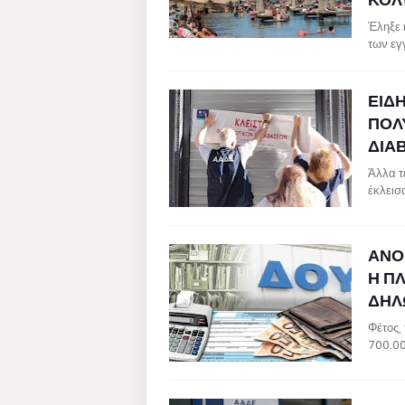
Έληξε 
των εγ
ΕΙΔ
ΠΟΛ
ΔΙΑ
Άλλα τ
έκλεισ
ΑΝΟ
Η Π
ΔΗΛΩ
Φέτος,
700.00