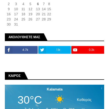
2
3
4
5
6
7
8
9
10
11
12
13
14
15
16
17
18
19
20
21
22
23
24
25
26
27
28
29
30
31
ΑΚΟΛΟΥΘΗΣΤΕ ΜΑΣ
4.7k
1.1k
0.3k
ΚΑΙΡΌΣ
Kalamata
30°C
Καθαρός