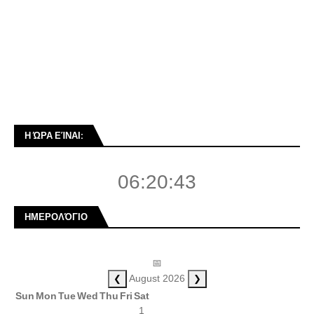
Η ΏΡΑ ΕΊΝΑΙ:
06:20:44
ΗΜΕΡΟΛΌΓΙΟ
📅
❮
❯
August 2026
Sun
Mon
Tue
Wed
Thu
Fri
Sat
1