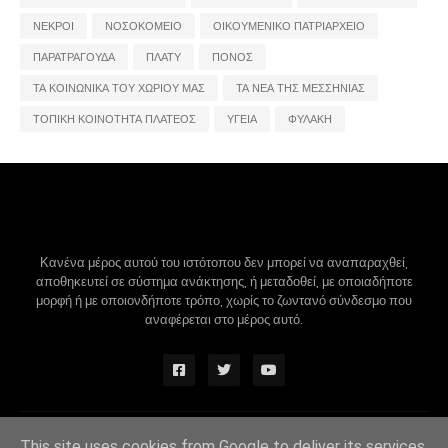
ΝΕΚΡΟΙ
ΝΟΣΟΚΟΜΕΙΟ
ΟΙΚΟΥΜΕΝΙΚΟ ΠΑΤΡΙΑΡΧΕΙΟ
ΠΑΡΑΤΡΑΓΟΥΔΑ
ΠΛΑΤΥ
ΠΟΝΟΣ
ΤΑ ΚΟΙΝΩΝΙΚΑ ΤΟΥ ΧΩΡΙΟΥ ΜΑΣ
ΤΑ ΝΕΑ ΤΗΣ ΜΕΣΣΗΝΙΑΣ
ΤΟΠΙΚΗ ΚΟΙΝΟΤΗΤΑ ΠΛΑΤΕΟΣ
ΥΓΕΙΑ
ΦΥΛΑΚΗ
Κανένα μέρος αυτού του ιστότοπου δεν μπορεί να αναπαραχθεί,
αποθηκευτεί σε σύστημα ανάκτησης, ή μεταδοθεί, με οποιαδήποτε
μορφή ή με οποιονδήποτε τρόπο, χωρίς το ζωντανό σύνδεσμο που
αναφέρεται στο μέρος αυτό.
Design by -
Blogger Themes
|
Blogger Templates
This site uses cookies from Google to deliver its services