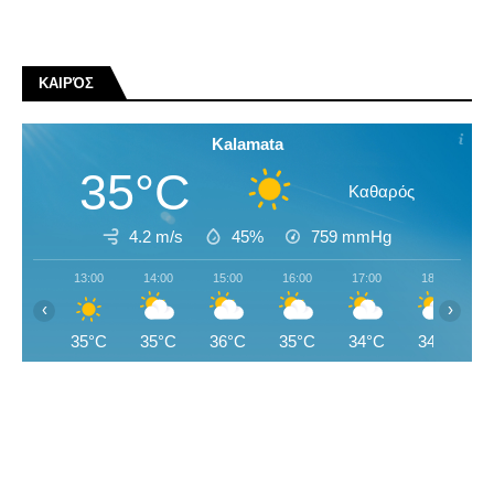
ΚΑΙΡΌΣ
Kalamata
35°C
Καθαρός
4.2 m/s
45%
759
mmHg
13:00
14:00
15:00
16:00
17:00
18:00
‹
›
35°C
35°C
36°C
35°C
34°C
34°C