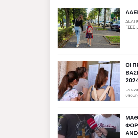
ΑΔΕ
ΔΕΛΤΙ
ΓΣΕΕ μ
ΟΙ 
ΒΑΣΕ
202
Εν ανα
υποψήφ
ΜΑΘ
ΦΟΡ
ΑΝΕ