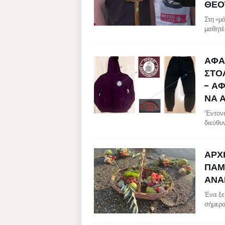
ΘΕΟ
Στη «μ
μαθητέ
ΑΦΑ
ΣΤΟ
- Α
ΝΑ 
‘Έντον
διεύθυ
ΑΡΧΗ
ΠΑΜ
ΑΝΑ
Ένα ξε
σήμερα