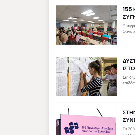
155 
ΣΥΓ
Υπεγρά
Θανάση
ΔΥΣ
ΙΣΤΟ
Στη δη
επιδόσ
ΣΤΗ
ΣΥΝ
Το 20ό
«Ελλην