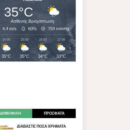
35°C
Ασθενής Βροχόπτωση
4.4 m/s
60%
759
mmHg
14:00
15:00
16:00
17:00
18:00
19:00
20:00
›
35°C
35°C
34°C
33°C
32°C
31°C
30°C
ΔΗΜΟΦΙΛΗ
ΠΡΟΣΦΑΤΑ
ΔΙΑΒΑΣΤΕ ΠΟΣΑ ΧΡΗΜΑΤΑ