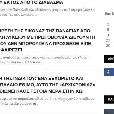
Υ ΕΚΤΟΣ ΑΠΟ ΤΟ ΔΙΑΒΑΣΜΑ
άχη» των Πανελλαδικών εξετάσεων μπήκαν από σήμερα (31/5) οι
Sun
ς των Γενικών λυκείων. …
2
ΙΡΕΣΗ ΤΗΣ ΕΙΚΟΝΑΣ ΤΗΣ ΠΑΝΑΓΙΑΣ ΑΠΟ
9
16
ΛΗ ΛΥΚΕΙΟΥ ΜΕ ΠΡΩΤΟΒΟΥΛΙΑ ΔΙΕΥΘΥΝΤΗ
23
ΦΟΥ ΔΕΝ ΜΠΟΡΟΥΣΕ ΝΑ ΠΡΟΣΘΕΣΕΙ ΕΙΠΕ
30
ΑΦΑΙΡΕΣΕΙ
ες αντιδράσεις προκύπτουν για την πρωτοβουλία που έλαβε η
ΑΚ
νση του Λυκείου Παλλουριώ…
 ΤΗΣ ΙΝΔΙΚΤΟΥ: ΈΝΑ ΞΕΧΩΡΙΣΤΟ ΚΑΙ
ΠΑΛΑΙΟ ΕΘΙΜΟ, ΑΥΤΟ ΤΗΣ «ΑΡΧΙΧΡΟΝΙΑΣ»
ΒΙΩΝΕΙ ΚΑΘΕ ΤΕΤΟΙΑ ΜΕΡΑ ΣΤΗΝ ΚΩ
χωριστό και παμπάλαιο έθιμο, αυτό της «Αρχιχρονιάς» αναβίωσε
ΚΑ
 1η Σεπτεμβρίου, αρχή τη…