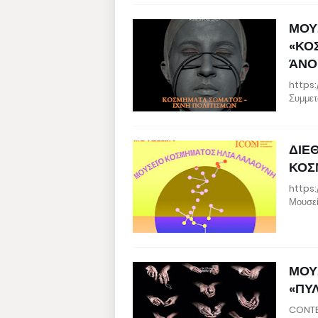
ΜΟΥ
«ΚΟ
ΆΝΟ
https:
Συμμετ
ΔΙΕ
ΚΟΣ
https
Μουσεί
ΜΟΥ
«ΠΥ
CONTE