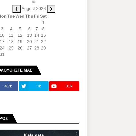
📅
❮
❯
August 2026
Mon
Tue
Wed
Thu
Fri
Sat
1
3
4
5
6
7
8
10
11
12
13
14
15
17
18
19
20
21
22
24
25
26
27
28
29
31
ΟΛΟΥΘΗΣΤΕ ΜΑΣ
4.7k
1.1k
0.3k
ΙΡΌΣ
Kalamata