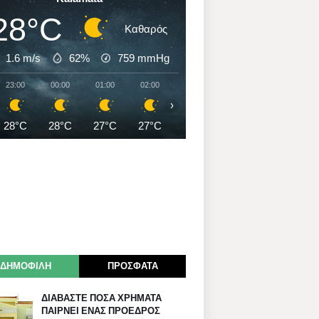
28°C
Καθαρός
1.6 m/s
62%
759
mmHg
23:00
00:00
01:00
02:00
03:00
04:00
05:00
›
28°C
28°C
27°C
27°C
27°C
27°C
26°C
ΔΗΜΟΦΙΛΗ
ΠΡΟΣΦΑΤΑ
ΔΙΑΒΑΣΤΕ ΠΟΣΑ ΧΡΗΜΑΤΑ
ΠΑΙΡΝΕΙ ΕΝΑΣ ΠΡΟΕΔΡΟΣ