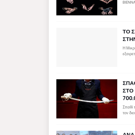
BIENNA
ΤΟ 
ΣΤΗ
Η Μικρ
εξαιρε
ΣΠΑ
ΣΤΟ 
700.
Σπαθί 
τον δι
ΑΝΑ