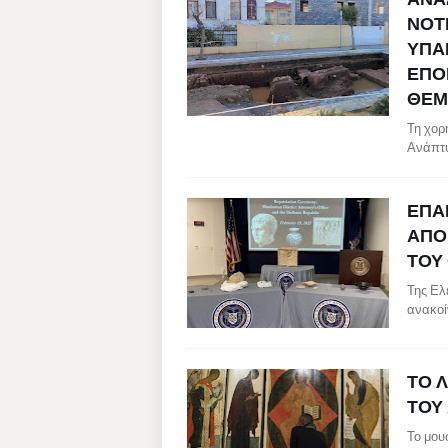
ΝΟΤ
ΥΠΑ
ΕΠΟ
ΘΕΜ
Τη χορ
Ανάπτυ
ΕΠΑ
ΑΠΟ
ΤΟΥ
Της Ελ
ανακοί
ΤΟ 
ΤΟΥ
Το μου