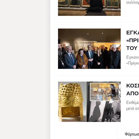
συλλογ
ΕΓΚ
«ΠΡ
ΤΟΥ
Εγκαιν
«Πρίγκ
ΚΟΣ
ΑΠΟ
Εκθέμα
μετά α
Φόρτωσ