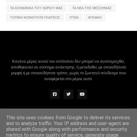
ΤΑ ΚΟΙΝΩΝΙΚΑ ΤΟΥ ΧΩΡΙΟΥ ΜΑΣ
ΤΑ ΝΕΑ ΤΗΣ ΜΕΣΣΗΝΙΑΣ
ΤΟΠΙΚΗ ΚΟΙΝΟΤΗΤΑ ΠΛΑΤΕΟΣ
ΥΓΕΙΑ
ΦΥΛΑΚΗ
Κανένα μέρος αυτού του ιστότοπου δεν μπορεί να αναπαραχθεί,
αποθηκευτεί σε σύστημα ανάκτησης, ή μεταδοθεί, με οποιαδήποτε
μορφή ή με οποιονδήποτε τρόπο, χωρίς το ζωντανό σύνδεσμο που
αναφέρεται στο μέρος αυτό.
Design by -
Blogger Themes
|
Blogger Templates
This site uses cookies from Google to deliver its services
and to analyze traffic. Your IP address and user-agent are
shared with Google along with performance and security
metrics to ensure quality of service, generate usage