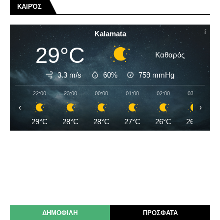
ΚΑΙΡΌΣ
Kalamata
29°C
Καθαρός
3.3 m/s
60%
759
mmHg
22:00
23:00
00:00
01:00
02:00
03:00
‹
›
29°C
28°C
28°C
27°C
26°C
26°C
ΔΗΜΟΦΙΛΗ
ΠΡΟΣΦΑΤΑ