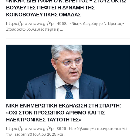
«ΝΙΚΗ»: ΔΙΕΓΡΑΦΗ Ο Ν. ΒΡΕΤΤΟΣ - ΣΤΟΥΣ ΟΚΤΩ
ΒΟΥΛΕΥΤΕΣ ΠΕΦΤΕΙ Η ΔΥΝΑΜΗ ΤΗΣ
ΚΟΙΝΟΒΟΥΛΕΥΤΙΚΗΣ ΟΜΑΔΑΣ
https://platynews.gr/?p=4968 «Νίκη»: Διεγράφη ο Ν. Βρεττός -
Στους οκτώ βουλευτές πέφτει η …
ΝΙΚΗ ΕΝΗΜΕΡΩΤΙΚΗ ΕΚΔΗΛΩΣΗ ΣΤΗ ΣΠΑΡΤΗ:
«ΟΧΙ ΣΤΟΝ ΠΡΟΣΩΠΙΚΟ ΑΡΙΘΜΟ ΚΑΙ ΤΙΣ
ΗΛΕΚΤΡΟΝΙΚΕΣ ΤΑΥΤΟΤΗΤΕΣ»
https://platynews.gr/?p=3626 Η εκδήλωση θα πραγματοποιηθεί
την Τετάρτη 30 Ιουλίου 2025 και …