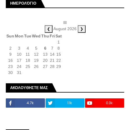
ΗΜΕΡΟΛΌΓΙΟ
📅
❮
❯
August 2026
Sun
Mon
Tue
Wed
Thu
Fri
Sat
1
2
3
4
5
6
7
8
9
10
11
12
13
14
15
16
17
18
19
20
21
22
23
24
25
26
27
28
29
30
31
ΑΚΟΛΟΥΘΗΣΤΕ ΜΑΣ
4.7k
1.1k
0.3k