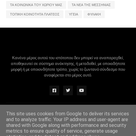
ΤΑ ΚΟΙΝΩΝΙΚΑ ΤΟΥ ΧΩΡΙΟΥ ΜΑΣ
ΤΑ ΝΕΑ ΤΗΣ ΜΕΣΣΗΝΙΑΣ
ΤΟΠΙΚΗ ΚΟΙΝΟΤΗΤΑ ΠΛΑΤΕΟΣ
ΥΓΕΙΑ
ΦΥΛΑΚΗ
Κανένα μέρος αυτού του ιστότοπου δεν μπορεί να αναπαραχθεί,
αποθηκευτεί σε σύστημα ανάκτησης, ή μεταδοθεί, με οποιαδήποτε
μορφή ή με οποιονδήποτε τρόπο, χωρίς το ζωντανό σύνδεσμο που
αναφέρεται στο μέρος αυτό.
Design by -
Blogger Themes
|
Blogger Templates
This site uses cookies from Google to deliver its services
and to analyze traffic. Your IP address and user-agent are
shared with Google along with performance and security
metrics to ensure quality of service, generate usage