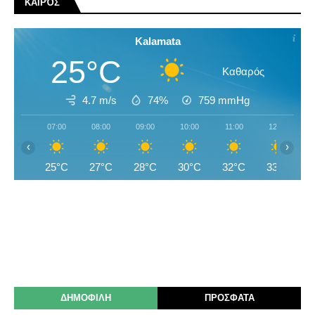
ΚΑΙΡΌΣ
Kalamata
25°C
Καθαρός
4.7 m/s
74%
759
mmHg
07:00
08:00
09:00
10:00
11:00
12:00
‹
›
25°C
27°C
28°C
30°C
32°C
33°C
ΔΗΜΟΦΙΛΗ
ΠΡΟΣΦΑΤΑ