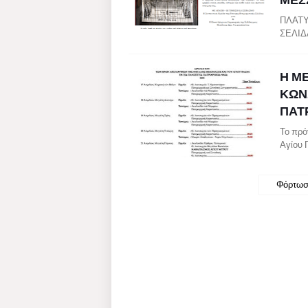
ΠΛΑΤΥ
ΣΕΛΙΔΑ
Η Μ
ΚΩΝ
ΠΑΤΡ
Το πρό
Αγίου 
Φόρτωσ