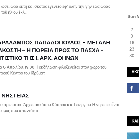
δὲ ὡσεὶ ὥρα ἕκτη καὶ σκότος ἐγένετο ἐφ᾿ ὅλην τὴν γῆν ἕως ὥρας
, τοῦ ἡλίου ἐκλ…
Sun
2
9
ΧΑΡΑΛΑΜΠΟΣ ΠΑΠΑΔΟΠΟΥΛΟΣ - ΜΕΓΑΛΗ
16
ΑΚΟΣΤΗ - Η ΠΟΡΕΙΑ ΠΡΟΣ ΤΟ ΠΑΣΧΑ -
23
30
ΤΙΣΤΙΚΟ ΤΗΣ Ι. ΑΡΧ. ΑΘΗΝΩΝ
α 8 Απριλίου, 19.00 Η εκδήλωση φιλοξενείται στον χώρο του
ΑΚ
στικού Κέντρο του Ιδρύματ…
Ι ΝΗΣΤΕΙΑΣ
ακαριωτάτου Ἀρχιεπισκόπου Κύπρου κ.κ. Γεωργίου Ἡ νηστεία εἶναι
θεσμός πού ἀπαντᾶται…
ΚΑ