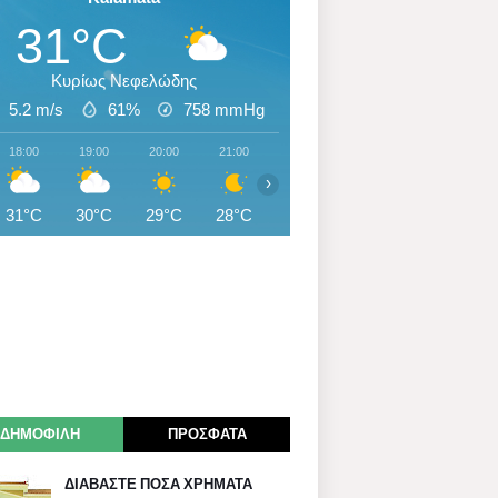
31°C
Κυρίως Νεφελώδης
5.2 m/s
61%
758
mmHg
18:00
19:00
20:00
21:00
22:00
23:00
00:00
›
31°C
30°C
29°C
28°C
28°C
27°C
27°C
ΔΗΜΟΦΙΛΗ
ΠΡΟΣΦΑΤΑ
ΔΙΑΒΑΣΤΕ ΠΟΣΑ ΧΡΗΜΑΤΑ