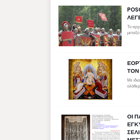
POS
ΛΕΓ
Το αρχ
μεταξύ
ΕΟΡΤ
ΤΟΝ
Με ιδια
ολόθερ
ΟΙ 
ΕΓΚ
ΣΕΛ
ΜΕΣ