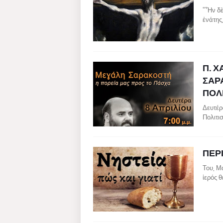
''῏Ην 
ἐνάτης
Π. 
ΣΑΡ
ΠΟΛΙ
Δευτέρ
Πολιτι
ΠΕΡ
Του, Μ
ἱερός 