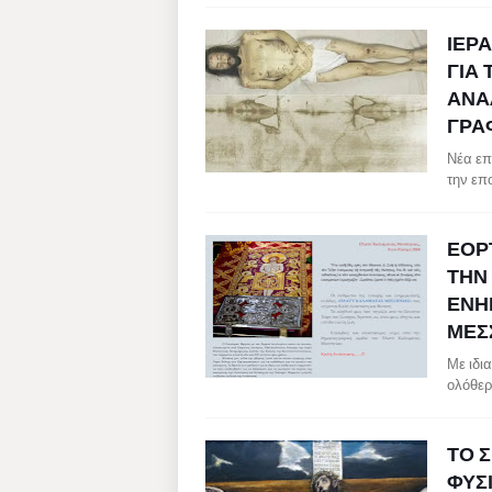
ΙΕΡ
ΓΙΑ 
ΑΝΑ
ΓΡΑ
Νέα επ
την επ
ΕΟΡΤ
ΤΗΝ
ΕΝΗ
ΜΕΣ
Με ιδια
ολόθερ
ΤΟ 
ΦΥΣ