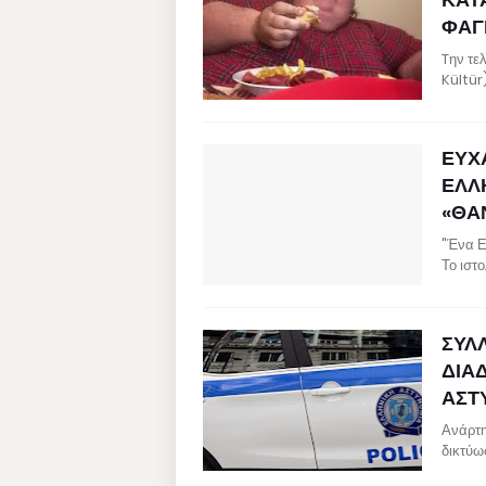
ΦΑΓ
Tην τε
Kültür
ΕΥΧΑ
ΕΛΛ
«ΘΑ
"Ένα Ε
Το ιστ
ΣΥΛ
ΔΙΑ
ΑΣΤ
Ανάρτη
δικτύω