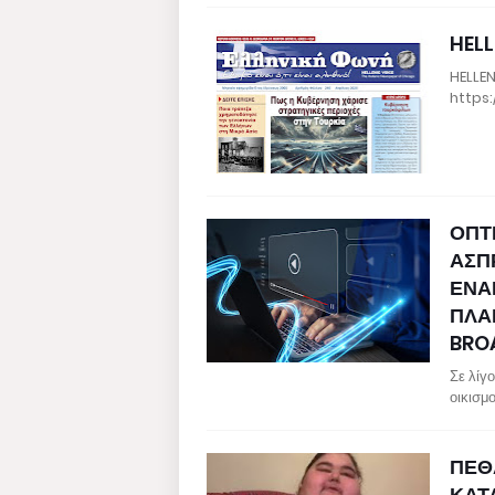
HELL
HELLEN
https:
ΟΠΤΙ
ΑΣΠ
ΕΝΑΕ
ΠΛΑ
BRO
Σε λίγ
οικισμ
ΠΕΘ
ΚΑΤ