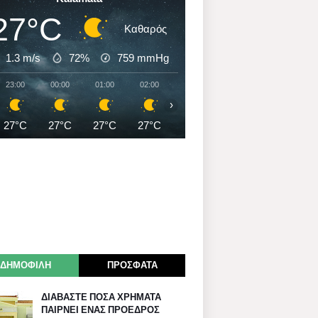
27°C
Καθαρός
1.3 m/s
72%
759
mmHg
23:00
00:00
01:00
02:00
03:00
04:00
05:00
›
27°C
27°C
27°C
27°C
27°C
27°C
27°C
ΔΗΜΟΦΙΛΗ
ΠΡΟΣΦΑΤΑ
ΔΙΑΒΑΣΤΕ ΠΟΣΑ ΧΡΗΜΑΤΑ
ΠΑΙΡΝΕΙ ΕΝΑΣ ΠΡΟΕΔΡΟΣ