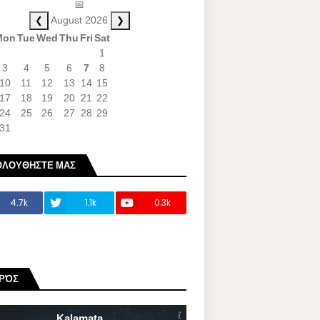
📅
❮
❯
August 2026
Mon
Tue
Wed
Thu
Fri
Sat
1
3
4
5
6
7
8
10
11
12
13
14
15
17
18
19
20
21
22
24
25
26
27
28
29
31
ΟΛΟΥΘΗΣΤΕ ΜΑΣ
4.7k
1.1k
0.3k
ΙΡΌΣ
Kalamata