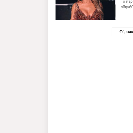
Το περ
οδηγήθ
Φόρτωσ