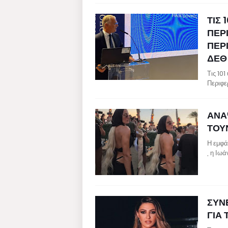
ΤΙΣ 
ΠΕΡ
ΠΕΡ
ΔΕΘ
Τις 10
Περιφε
ΑΝΑ
ΤΟΥ
Η εμφά
, η Ιω
ΣΥΝ
ΓΙΑ