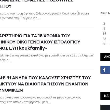
ΗΤΟΥ
λευταία του πνοή άφησε ο 24χρονο Εφετζάν Κουλτούρ (Efecan
Sun
), γνωστό στην Τουρκία για …
2
9
16
ΡΙΣΤΗΡΙΟ ΓΙΑ ΤΑ 16 ΧΡΟΝΙΑ ΤΟΥ
23
ΗΝΙΚΟΥ ΟΙΚΟΓΕΝΕΙΑΚΟΥ ΙΣΤΟΛΟΓΙΟΥ
30
ΝΟΣ ΕΥΗ koukfamily»
λληνικό οικογενειακό ιστολόγιο με ευαισθησία σε κάθε τι ελληνικό"
ΑΚ
ολόγι o…
ΛΗΨΗ ΑΝΔΡΑ ΠΟΥ ΚΑΛΟΥΣΕ ΧΡΗΣΤΕΣ ΤΟΥ
ΔΙΚΤΥΟΥ ΝΑ ΒΙΑΙΟΠΡΑΓΗΣΟΥΝ ΕΝΑΝΤΙΟΝ
ΥΝΟΜΙΚΩΝ
ΚΑ
σε βίντεο στο προσωπικό του προφίλ σε μέσο κοινωνικής
σης με το οποίο καταφερόταν, με α…