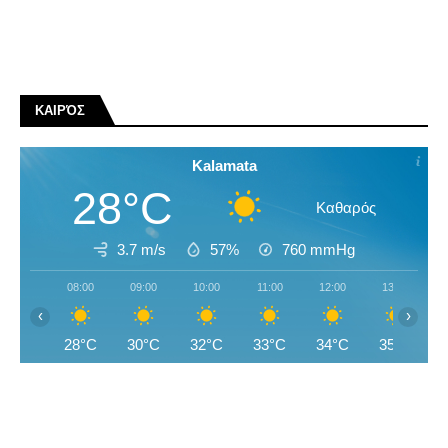
ΚΑΙΡΌΣ
Kalamata
28°C
Καθαρός
3.7 m/s
57%
760
mmHg
08:00
09:00
10:00
11:00
12:00
13:00
‹
›
28°C
30°C
32°C
33°C
34°C
35°C