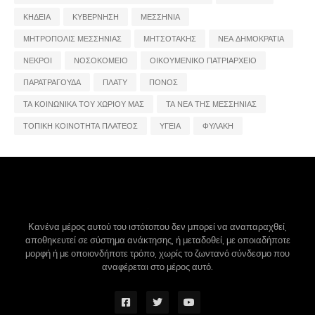
ΚΗΔΕΙΑ
ΚΥΒΕΡΝΗΣΗ
ΜΕΣΣΗΝΙΑ
ΜΗΤΡΟΠΟΛΙΣ ΜΕΣΣΗΝΙΑΣ
ΜΗΤΣΟΤΑΚΗΣ
ΝΕΑ ΔΗΜΟΚΡΑΤΙΑ
ΝΕΚΡΟΙ
ΝΟΣΟΚΟΜΕΙΟ
ΟΙΚΟΥΜΕΝΙΚΟ ΠΑΤΡΙΑΡΧΕΙΟ
ΠΑΡΑΤΡΑΓΟΥΔΑ
ΠΛΑΤΥ
ΠΟΝΟΣ
ΤΑ ΚΟΙΝΩΝΙΚΑ ΤΟΥ ΧΩΡΙΟΥ ΜΑΣ
ΤΑ ΝΕΑ ΤΗΣ ΜΕΣΣΗΝΙΑΣ
ΤΟΠΙΚΗ ΚΟΙΝΟΤΗΤΑ ΠΛΑΤΕΟΣ
ΥΓΕΙΑ
ΦΥΛΑΚΗ
Κανένα μέρος αυτού του ιστότοπου δεν μπορεί να αναπαραχθεί,
αποθηκευτεί σε σύστημα ανάκτησης, ή μεταδοθεί, με οποιαδήποτε
μορφή ή με οποιονδήποτε τρόπο, χωρίς το ζωντανό σύνδεσμο που
αναφέρεται στο μέρος αυτό.