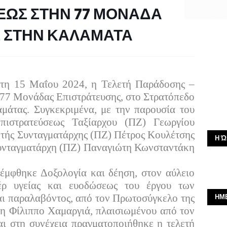
ΕΩΣ ΣΤΗΝ 77 ΜΟΝΑΔΑ
Σ ΣΤΗΝ ΚΑΛΑΜΑΤΑ
ρτη 15 Μαΐου 2024, η Τελετή Παράδοσης –
 77 Μονάδας Επιστράτευσης, στο Στρατόπεδο
ας. Συγκεκριμένα, με την παρουσία του
πιστρατεύσεως Ταξίαρχου (ΠΖ) Γεωργίου
τής Συνταγματάρχης (ΠΖ) Πέτρος Κουλέτσης
Η Ώ
Συνταγματάρχη (ΠΖ) Παναγιώτη Κωνσταντάκη
πέμφθηκε Δοξολογία και δέηση, στον αύλειο
έρ υγείας και ευοδώσεως του έργου των
ι παραλαβόντος, από τον Πρωτοσύγκελο της
ΗΜ
τη Φίλιππο Χαμαργιά, πλαισιωμένου από τον
ι στη συνέχεια πραγματοποιήθηκε η τελετή