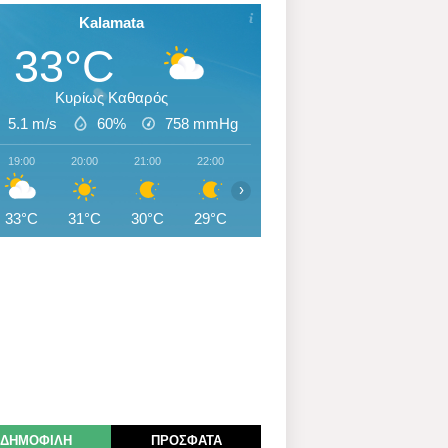
Kalamata
33°C
Κυρίως Καθαρός
5.1 m/s
60%
758
mmHg
19:00
20:00
21:00
22:00
23:00
00:00
01:00
›
33°C
31°C
30°C
29°C
28°C
28°C
27°C
ΔΗΜΟΦΙΛΗ
ΠΡΟΣΦΑΤΑ