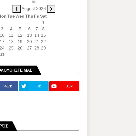
📅
❮
❯
August 2026
Mon
Tue
Wed
Thu
Fri
Sat
1
3
4
5
6
7
8
10
11
12
13
14
15
17
18
19
20
21
22
24
25
26
27
28
29
31
ΟΛΟΥΘΗΣΤΕ ΜΑΣ
4.7k
1.1k
0.3k
ΙΡΌΣ