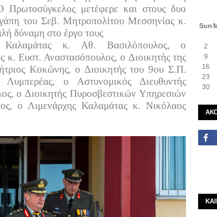
Ο Πρωτοσύγκελος μετέφερε και στους δυο
 αγάπη του Σεβ. Μητροπολίτου Μεσσηνίας κ.
Sun
λή δύναμη στο έργο τους
 Καλαμάτας κ. Αθ. Βασιλόπουλος, ο
2
ς κ. Ευστ. Αναστασόπουλος, ο Διοικητής της
9
16
τριος Κοκώνης, ο Διοικητής του 9ου Σ.Π.
23
 Λυμπερέας, ο Αστυνομικός Διευθυντής
30
λος, ο Διοικητής Πυροσβεστικών Υπηρεσιών
ος, ο Λιμενάρχης Καλαμάτας κ. Νικόλαος
ΑΚ
ΚΑ